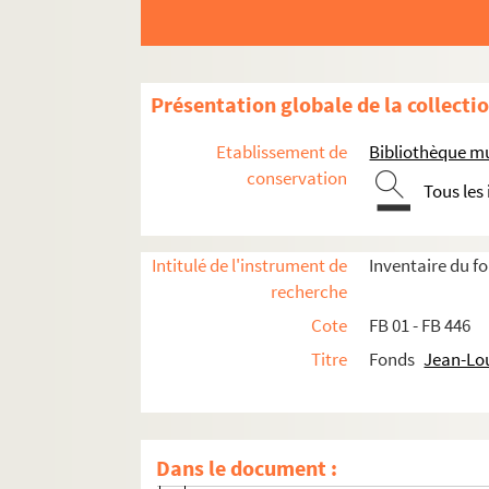
Œuvres graphiques
Projets audiovisuels
Activités culturelles
Présentation globale de la collecti
Activités touristiques
Etablissement de
Bibliothèque mu
Documents personnels et familiaux
conservation
Tous les
Dossier biographique
Médailles et distinctions
FB 376. Gestion administrative et comptabl
Intitulé de l'instrument de
Inventaire du 
recherche
FB 377. Corpus de poèmes et essais envoyés 
Cote
FB 01 - FB 446
Correspondance
Titre
Fonds
Jean-Lo
FB 389. Photographies
FB 390. Articles de presse
FB 391. Périodiques
Livres et recueils personnels
Dans le document :