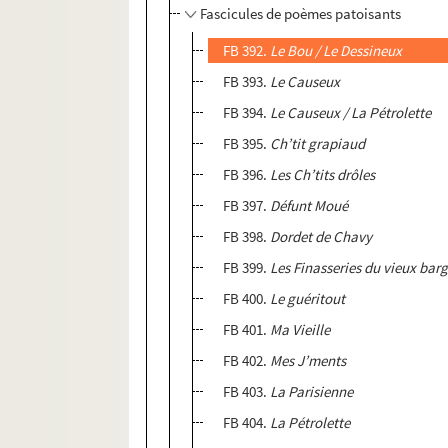
Fascicules de poèmes patoisants
FB 392.
Le Bou / Le Dessineux
FB 393.
Le Causeux
FB 394.
Le Causeux / La Pétrolette
FB 395.
Ch’tit grapiaud
FB 396.
Les Ch’tits drôles
FB 397.
Défunt Moué
FB 398.
Dordet de Chavy
FB 399.
Les Finasseries du vieux bar
FB 400.
Le guéritout
FB 401.
Ma Vieille
FB 402.
Mes J’ments
FB 403.
La Parisienne
FB 404.
La Pétrolette