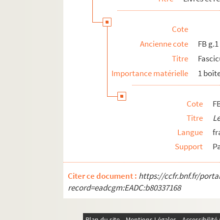
Cote
Ancienne cote
FB g.1
Titre
Fascic
Importance matérielle
1 boît
Cote
F
Titre
Le
Langue
fr
Support
P
Citer ce document :
https://ccfr.bnf.fr/por
record=eadcgm:EADC:b80337168
Plan du site
Mentions Légales
Accessibilit