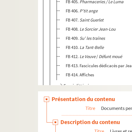
FB 405.
Pharmaceries
/
Le Luma
FB 406.
P’tit ange
FB 407.
Saint Guerlet
FB 408.
Le Sorcier Jean-Lou
FB 409.
Su’ les traînes
FB 410.
La Tant-Belle
FB 412.
Le Veuve
/
Défunt moué
FB 413. Fascicules dédicacés par J
FB 414. Affiches
Envois littéraires
Objets personnels
Présentation du contenu
Titre
Documents pers
Description du contenu
Titre
Livres et r