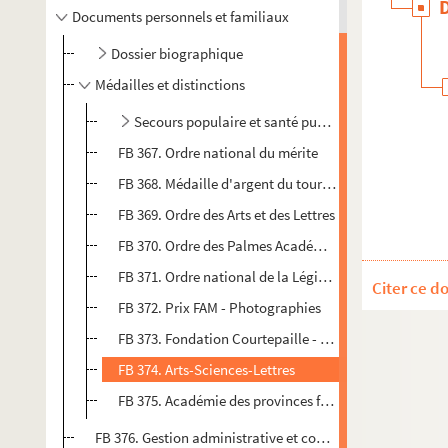
Documents personnels et familiaux
Dossier biographique
Médailles et distinctions
Secours populaire et santé publique
FB 367. Ordre national du mérite
FB 368. Médaille d'argent du tourisme - Coupures de 
FB 369. Ordre des Arts et des Lettres
FB 370. Ordre des Palmes Académiques
FB 371. Ordre national de la Légion d'honneur
Citer ce d
FB 372. Prix FAM - Photographies
FB 373. Fondation Courtepaille - Flamme de cuivre
FB 374. Arts-Sciences-Lettres
FB 375. Académie des provinces françaises - Membre
FB 376. Gestion administrative et comptable