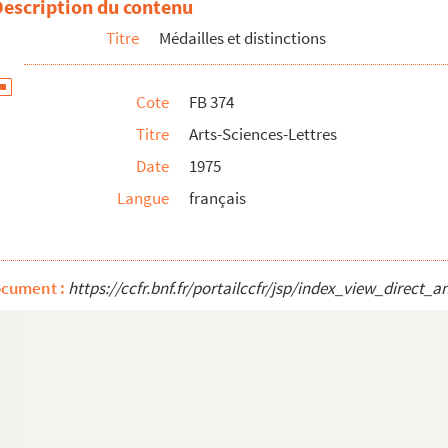
Description du contenu
Titre
Médailles et distinctions
Cote
FB 374
Titre
Arts-Sciences-Lettres
Date
1975
presse
Langue
français
ocument :
https://ccfr.bnf.fr/portailccfr/jsp/index_view_dire
 permanent