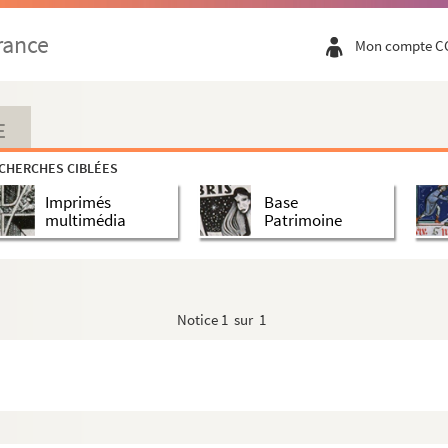
rance
Mon compte C
E
CHERCHES CIBLÉES
Imprimés
Base
multimédia
Patrimoine
Notice
1 sur 1