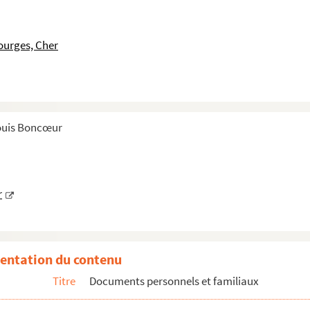
ourges, Cher
Louis Boncœur
r
entation du contenu
Titre
Documents personnels et familiaux