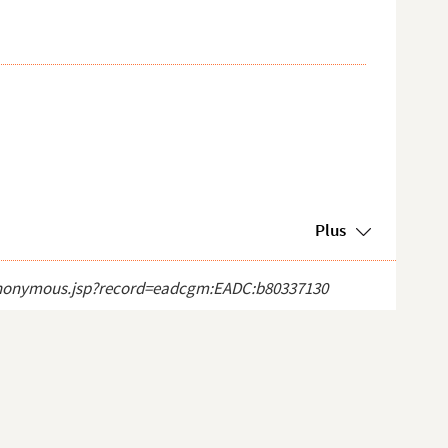
Plus
ct_anonymous.jsp?record=eadcgm:EADC:b80337130