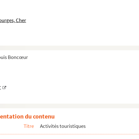
ourges, Cher
Louis Boncœur
r
entation du contenu
Titre
Activités touristiques