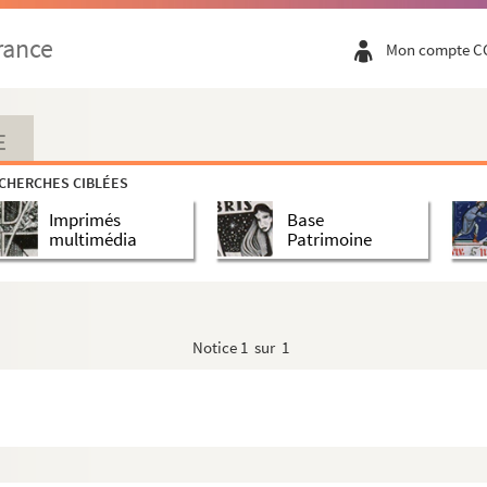
rance
Mon compte C
E
CHERCHES CIBLÉES
Imprimés
Base
multimédia
Patrimoine
Notice
1 sur 1