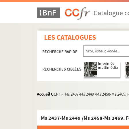
Catalogue co
LES CATALOGUES
RECHERCHE RAPIDE
Imprimés
multimédia
RECHERCHES CIBLÉES
Ms 2395. Dossier sur Théodore Botrel composé 
Ms 2396. Recueil des articles et questions dont o
Accueil CCFr
Ms 2437-Ms 2449 /Ms 2458-Ms 2469.
>
Ms 2397. Recueil des consultations
Ms 2398. Les Mystères du Graal
Ms 2437-Ms 2449 /Ms 2458-Ms 2469. 
Ms 2399. Livret d'éclusier, barrage de Rieux, 
Ms 2400/1-5. Documents concernant l'abbé R