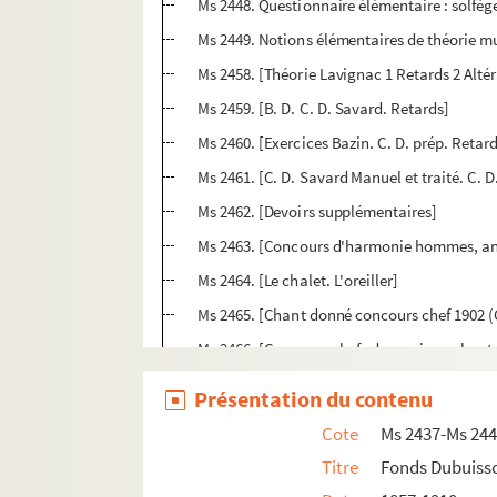
Ms 2448. Questionnaire élémentaire : solfèg
Ms 2449. Notions élémentaires de théorie m
Ms 2458. [Théorie Lavignac 1 Retards 2 Alté
Ms 2459. [B. D. C. D. Savard. Retards]
Ms 2460. [Exercices Bazin. C. D. prép. Retar
Ms 2461. [C. D. Savard Manuel et traité. C. 
Ms 2462. [Devoirs supplémentaires]
Ms 2463. [Concours d'harmonie hommes, an
Ms 2464. [Le chalet. L'oreiller]
Ms 2465. [Chant donné concours chef 1902 (C
Ms 2466. [Concours chefs de musique chant 
Ms 2467. [Partitions diverses sans titre et sa
Présentation du contenu
Ms 2468. [Partition non identifiée]]
Cote
Ms 2437-Ms 244
Ms 2469/1-2. [2 photographies d'harmonie]
Titre
Fonds Dubuiss
Ms 2450. [Lettres et cartes postales adressées à