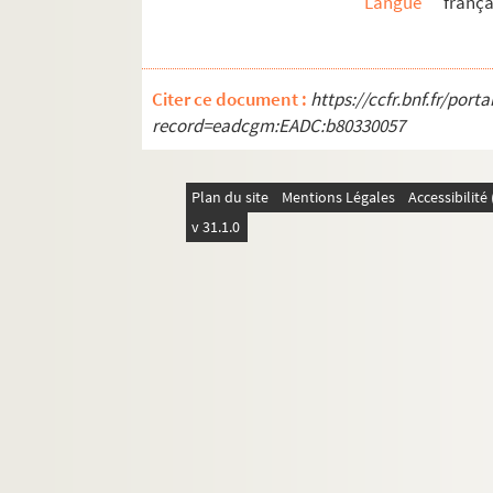
Langue
frança
Citer ce document :
https://ccfr.bnf.fr/por
record=eadcgm:EADC:b80330057
Plan du site
Mentions Légales
Accessibilit
v 31.1.0