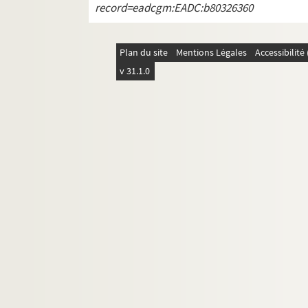
record=eadcgm:EADC:b80326360
Plan du site
Mentions Légales
Accessibilit
v 31.1.0