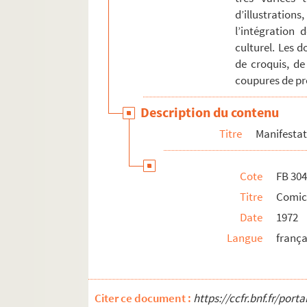
d’illustration
l’intégration 
culturel. Les 
de croquis, de
coupures de pre
Description du contenu
Titre
Manifestati
Cote
FB 30
Titre
Comice
Date
1972
Langue
frança
Citer ce document :
https://ccfr.bnf.fr/por