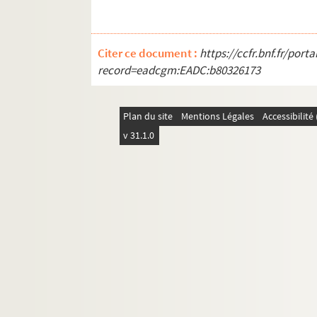
Citer ce document :
https://ccfr.bnf.fr/por
record=eadcgm:EADC:b80326173
Plan du site
Mentions Légales
Accessibilit
v 31.1.0