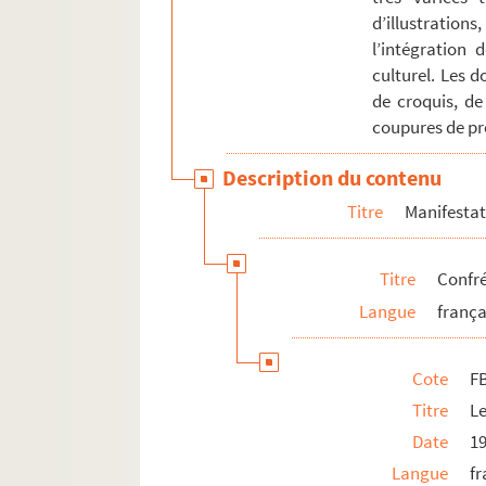
d’illustration
Activités touristiques
l’intégration 
Documents personnels et familiaux
culturel. Les 
de croquis, de
Objets personnels
coupures de pre
Description du contenu
Titre
Manifestati
Titre
Confré
Langue
frança
Cote
F
Titre
L
Date
1
Langue
fr