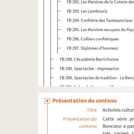
FB 292. Les Maistres de la Coterie d
FB 293. Les Lambouris
FB 294. Confrérie des Tastesanciaux
FB 295. Les Maistres escuyers du Pay
FB 296. Colliers confrériques
FB 297. Diplômes d'honneur
FB 298. L'Académie Berrichonne
FB 299. Spectacles - Impresarios
FB 300. Spectacles de tradition - Le Berr
FB 301. Salon de Voyance à Bourges
FB 302. Foire exposition de Châteaurou
Présentation du contenu
FB 303. Circuit international automobil
Titre
Activités cultur
FB 304. Comice Agricole de Gien
Présentation du
Cette série p
FB 305. Photographies
contenu
Boncœur a parti
très variées t
FB 306. Affiches, plans et croquis