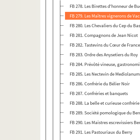
FB 278. Les Birettes d'honneur de Bu
FB 279. Les Maîtres vignerons de Va
FB 280. Les Chevaliers du Cep du Ba
FB 281. Compagnons de Jean Nicot
FB 282. Tastevins du Cœur de Franc
FB 283. Ordre des Anysetiers du Roy
FB 284. Prévôté vineuse, gastronomi
FB 285. Les Nectevin de Mediolanum
FB 286. Confrérie du Bélier Noir
FB 287. Confréries et banquets
FB 288. La belle et curieuse confrér
FB 289. Société pomologique du Ber
FB 290. Les Maistres escrevissiers B
FB 291. Les Pastouriaux du Berry