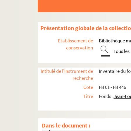
Œuvres littéraires
Œuvres graphiques
Présentation globale de la collecti
Projets audiovisuels
Etablissement de
Bibliothèque mu
Activités culturelles
conservation
Tous les
Représentations théâtrales - Groupe Com
Manifestations festives et culturelles
Intitulé de l'instrument de
Inventaire du 
Associations, fondations et comités
recherche
FB 268. Lycée George Sand de La Châtre
Cote
FB 01 - FB 446
FB 269. Congrès national des écrivains d
Titre
Fonds
Jean-Lo
FB 270. Foire exposition de La Châtre
FB 271. Foire exposition d'Aigurande
Cavalcades d'Aigurande
Dans le document :
Confréries