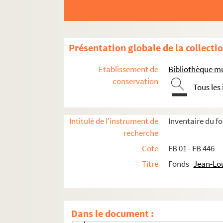
Présentation globale de la collecti
Etablissement de
Bibliothèque mu
conservation
Tous les
Œuvres littéraires
Œuvres graphiques
Intitulé de l'instrument de
Inventaire du 
Projets audiovisuels
recherche
Activités culturelles
Cote
FB 01 - FB 446
Titre
Fonds
Jean-Lo
Représentations théâtrales - Groupe Com
Manifestations festives et culturelles
Associations, fondations et comités
Dans le document :
FB 268. Lycée George Sand de La Châtre