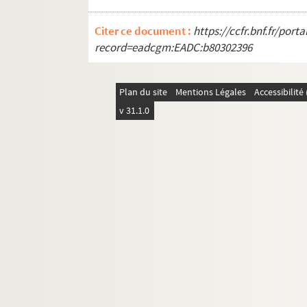
Citer ce document :
https://ccfr.bnf.fr/por
record=eadcgm:EADC:b80302396
Plan du site
Mentions Légales
Accessibilit
v 31.1.0