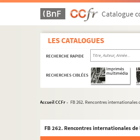
Œuvres graphiques
Catalogue co
Projets audiovisuels
Activités culturelles
Représentations théâtrales - Groupe Com
LES CATALOGUES
Manifestations festives et culturelles
RECHERCHE RAPIDE
Associations, fondations et comités
Les Amys de Rezay
Imprimés
multimédia
RECHERCHES CIBLÉES
Les Amis de George Sand
Les Amis de Nohant
Les Amis de Maurice Rollinat
Accueil CCFr
FB 262. Rencontres internationales d
>
FB 245. Amicale des Vielleux et Cor
FB 246. Fêtes et jeux du Berry
FB 262. Rencontres internationales de 
FB 247. La fondation Sand
Comité George Sand