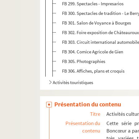
FB 299. Spectacles - Impresarios
FB 300. Spectacles de tradition - Le Berr
FB 301. Salon de Voyance à Bourges
FB 302. Foire exposition de Châteaurou
FB 303. Circuit international automobil
FB 304. Comice Agricole de Gien
FB 305. Photographies
FB 306. Affiches, plans et croquis
Activités touristiques
Documents personnels et familiaux
Objets personnels
Présentation du contenu
Titre
Activités cultur
Présentation du
Cette série p
contenu
Boncœur a parti
très variées t