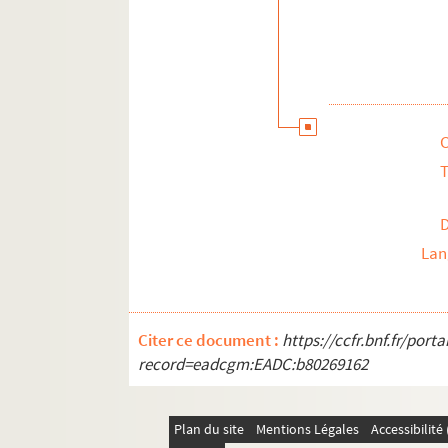
T
Lan
Citer ce document :
https://ccfr.bnf.fr/por
record=eadcgm:EADC:b80269162
Plan du site
Mentions Légales
Accessibilit