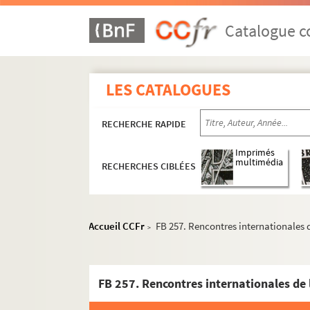
Catalogue co
LES CATALOGUES
Œuvres littéraires
Œuvres graphiques
RECHERCHE RAPIDE
Projets audiovisuels
Imprimés
Activités culturelles
multimédia
RECHERCHES CIBLÉES
Représentations théâtrales - Groupe Com
Manifestations festives et culturelles
Accueil CCFr
FB 257. Rencontres internationales d
>
Associations, fondations et comités
Les Amys de Rezay
FB 257. Rencontres internationales de 
Les Amis de George Sand
Les Amis de Nohant