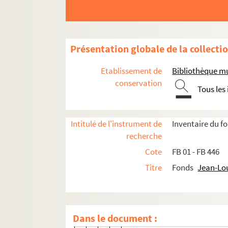
Les Amis de Maurice Rollinat
FB 245. Amicale des Vielleux et Cor
FB 246. Fêtes et jeux du Berry
Présentation globale de la collecti
FB 247. La fondation Sand
Etablissement de
Bibliothèque mu
Comité George Sand
conservation
Tous les
FB 248. Anniversaire de la nais
FB 249. Organisation du centena
Intitulé de l'instrument de
Inventaire du 
Les rencontres de Saint-Chartier
recherche
FB 250. Documents généraux
Cote
FB 01 - FB 446
FB 251. Rencontres internati
Titre
Fonds
Jean-Lo
FB 252. Rencontres internati
FB 253. Rencontres internati
FB 254. Rencontres internati
Dans le document :
FB 255. Rencontres internati