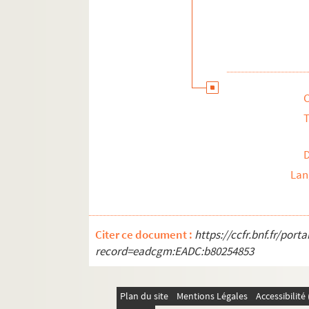
T
Lan
Citer ce document :
https://ccfr.bnf.fr/por
record=eadcgm:EADC:b80254853
Plan du site
Mentions Légales
Accessibilit