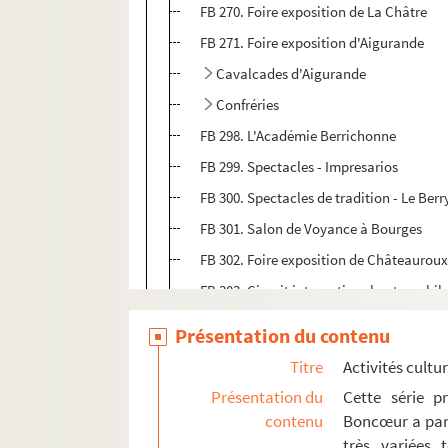
FB 270. Foire exposition de La Châtre
FB 271. Foire exposition d'Aigurande
Cavalcades d'Aigurande
Confréries
FB 298. L'Académie Berrichonne
FB 299. Spectacles - Impresarios
FB 300. Spectacles de tradition - Le Berr
FB 301. Salon de Voyance à Bourges
FB 302. Foire exposition de Châteaurou
FB 303. Circuit international automobil
FB 304. Comice Agricole de Gien
Présentation du contenu
FB 305. Photographies
Titre
Activités cultur
FB 306. Affiches, plans et croquis
Présentation du
Cette série p
contenu
Boncœur a parti
Activités touristiques
très variées t