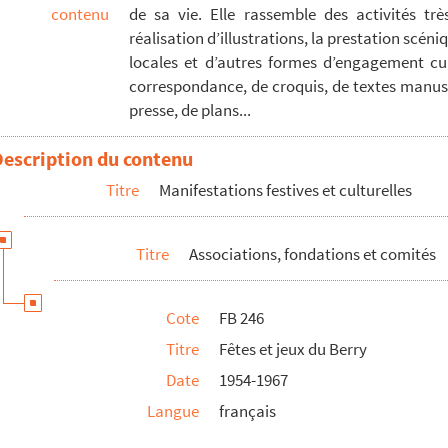
contenu
de sa vie. Elle rassemble des activités trè
réalisation d’illustrations, la prestation scéniq
locales et d’autres formes d’engagement cul
correspondance, de croquis, de textes manusc
presse, de plans...
e Sand
Description du contenu
e l’imprimerie – Sur les pas de George Sand
Titre
Manifestations festives et culturelles
Titre
Associations, fondations et comités
Cote
FB 246
Titre
Fêtes et jeux du Berry
Date
1954-1967
Langue
français