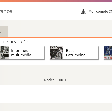
rance
Mon compte C
E
CHERCHES CIBLÉES
Imprimés
Base
multimédia
Patrimoine
Notice
1 sur 1