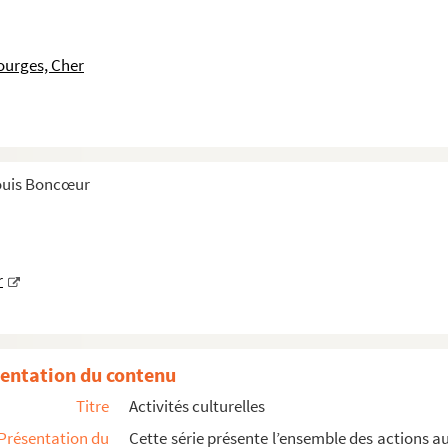
ourges, Cher
Louis Boncœur
x Escholiers - Archives de compagnies
r
entation du contenu
Titre
Activités culturelles
Présentation du
Cette série présente l’ensemble des actions 
Centre