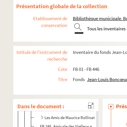
Présentation globale de la collection
Etablissement de
Bibliothèque municipale. B
Œuvres littéraires
conservation
Tous les inventaires
Œuvres graphiques
Projets audiovisuels
Activités culturelles
Intitulé de l'instrument de
Inventaire du fonds Jean-
recherche
Représentations théâtrales - Groupe Comœdia – Joyeu
Cote
FB 01 - FB 446
Manifestations festives et culturelles
Titre
Fonds
Jean-Louis Boncœu
Associations, fondations et comités
Les Amys de Rezay
Les Amis de George Sand
Dans le document :
Prés
Les Amis de Nohant
Les Amis de Maurice Rollinat
FB 245. Amicale des Vielleux et Cornemuseux du 