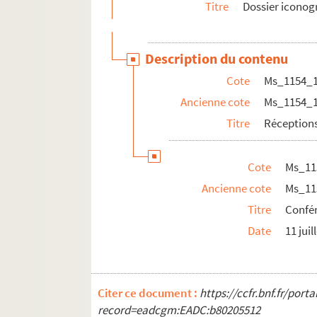
Titre
Dossier icono
Description du contenu
Cote
Ms_1154_
Ancienne cote
Ms_1154_
Titre
Réception
Cote
Ms_11
Ancienne cote
Ms_11
Titre
Confé
Date
11 juil
Citer ce document :
https://ccfr.bnf.fr/por
record=eadcgm:EADC:b80205512