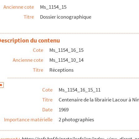
Ancienne cote
Ms_1154_15
mpostelle
Titre
Dossier iconographique
Description du contenu
Cote
Ms_1154_16_15
Ancienne cote
Ms_1154_10_14
 à Nîmes
Titre
Réceptions
 Nice
(?)
Cote
Ms_1154_16_15_11
 Rotary club
Titre
Centenaire de la librairie Lacour à N
Date
1969
couragement au Progrès
Importance matérielle
2 photographies
mières
fiées