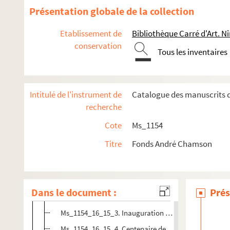
Ms_1154_16_5. Félibrige
Présentation globale de la collection
Ms_1154_16_6. Guerre
Etablissement de
Bibliothèque Carré d'Art. N
Ms_1154_16_7. Cévennes
conservation
Ms_1154_16_8. Vendredi
Tous les inventaires
Ms_1154_16_9. Chamson conservateur
Ms_1154_16_10. Chamson directeur des Archives natio
Intitulé de l'instrument de
Catalogue des manuscrits d
Ms_1154_16_11. Dessins, peintures, sculptures
recherche
Ms_1154_16_12. PEN Club
Cote
Ms_1154
Ms_1154_16_13. Protestantisme
Titre
Fonds André Chamson
Ms_1154_16_14. Académie Française
Ms_1154_16_15. Réceptions
Ms_1154_16_15_1. Chasses présidentielles
Dans le document :
Prés
Ms_1154_16_15_2. Voyage au Canada
Ms_1154_16_15_3. Inauguration de l'Université d'Abi
Ms_1154_16_15_4. Centenaire de la route des Hommes