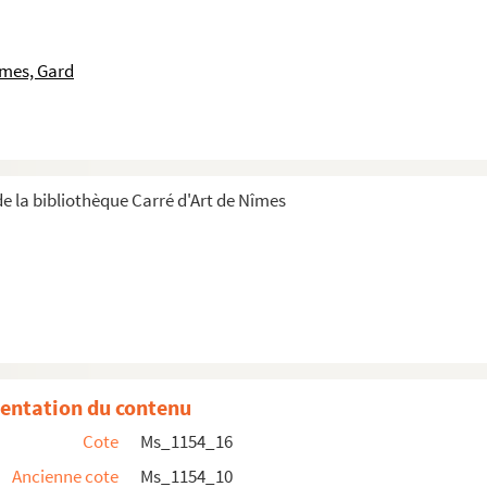
îmes, Gard
nales
e la bibliothèque Carré d'Art de Nîmes
entation du contenu
Cote
Ms_1154_16
djan
Ancienne cote
Ms_1154_10
 de la route