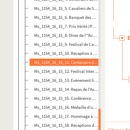
Ms_1154_16_15_5. Cavaliers de Saint-Jacques-de-Co
Ms_1154_16_15_6. Banquet des Enfants du Gard
Ms_1154_16_15_7. Prix Vérité (Parisien Libéré)
Ms_1154_16_15_8. Dîner de l'"Aveyronnaise"
Ms_1154_16_15_9. Festival de Cannes
Ms_1154_16_15_10. Réception à Ventabren
Ms_1154_16_15_11. Centenaire de la librairie Lacour
Ms_1154_16_15_12. Festival International du livre de
Ms_1154_16_15_13. Evénement lié à l'Armée du Salut 
Ms_1154_16_15_14. Repas de l'Assemblée générale du
Ms_1154_16_15_15. Conférence pour Guggenheim
Ms_1154_16_15_16. Médaille d'or de la Société d'En
Ms_1154_16_15_17. Hommage à Yves Gaussen à Som
Ms_1154_16_15_18. Réceptions diverses ou non identi