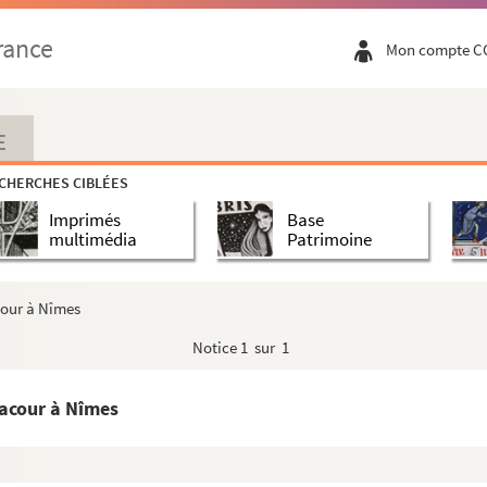
rance
Mon compte C
E
CHERCHES CIBLÉES
Imprimés
Base
multimédia
Patrimoine
 articles réunis par lui
cour à Nîmes
Notice
1 sur 1
Lacour à Nîmes