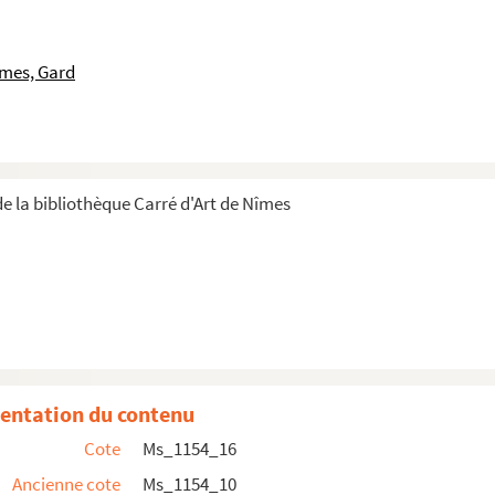
îmes, Gard
nales
e la bibliothèque Carré d'Art de Nîmes
entation du contenu
Cote
Ms_1154_16
djan
Ancienne cote
Ms_1154_10
 de la route