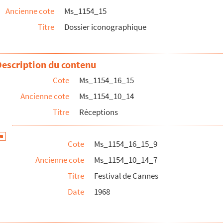
Ancienne cote
Ms_1154_15
mpostelle
Titre
Dossier iconographique
Description du contenu
Cote
Ms_1154_16_15
Ancienne cote
Ms_1154_10_14
 à Nîmes
Titre
Réceptions
 Nice
(?)
Cote
Ms_1154_16_15_9
 Rotary club
Ancienne cote
Ms_1154_10_14_7
Titre
Festival de Cannes
couragement au Progrès
Date
1968
mières
fiées