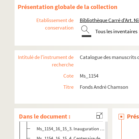
Ms_1154_16_5. Félibrige
Présentation globale de la collection
Ms_1154_16_6. Guerre
Etablissement de
Bibliothèque Carré d'Art. N
Ms_1154_16_7. Cévennes
conservation
Ms_1154_16_8. Vendredi
Tous les inventaires
Ms_1154_16_9. Chamson conservateur
Ms_1154_16_10. Chamson directeur des Archives natio
Intitulé de l'instrument de
Catalogue des manuscrits d
Ms_1154_16_11. Dessins, peintures, sculptures
recherche
Ms_1154_16_12. PEN Club
Cote
Ms_1154
Ms_1154_16_13. Protestantisme
Titre
Fonds André Chamson
Ms_1154_16_14. Académie Française
Ms_1154_16_15. Réceptions
Ms_1154_16_15_1. Chasses présidentielles
Dans le document :
Prés
Ms_1154_16_15_2. Voyage au Canada
Ms_1154_16_15_3. Inauguration de l'Université d'Abi
Ms_1154_16_15_4. Centenaire de la route des Hommes