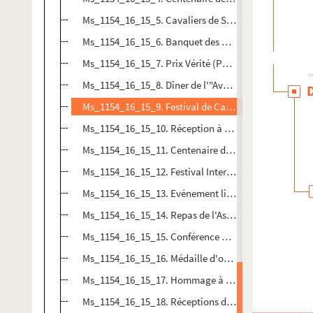
Ms_1154_16_15_5. Cavaliers de Saint-Jacques-de-Co
Ms_1154_16_15_6. Banquet des Enfants du Gard
Ms_1154_16_15_7. Prix Vérité (Parisien Libéré)
Ms_1154_16_15_8. Dîner de l'"Aveyronnaise"
Ms_1154_16_15_9. Festival de Cannes
Ms_1154_16_15_10. Réception à Ventabren
Ms_1154_16_15_11. Centenaire de la librairie Lacour
Ms_1154_16_15_12. Festival International du livre de
Ms_1154_16_15_13. Evénement lié à l'Armée du Salut 
Ms_1154_16_15_14. Repas de l'Assemblée générale du
Ms_1154_16_15_15. Conférence pour Guggenheim
Ms_1154_16_15_16. Médaille d'or de la Société d'En
Ms_1154_16_15_17. Hommage à Yves Gaussen à Som
Ms_1154_16_15_18. Réceptions diverses ou non identi