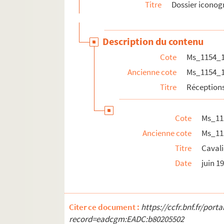
Titre
Dossier icono
Description du contenu
Cote
Ms_1154_
Ancienne cote
Ms_1154_
Titre
Réception
Cote
Ms_11
Ancienne cote
Ms_11
Titre
Cavali
Date
juin 1
Citer ce document :
https://ccfr.bnf.fr/por
record=eadcgm:EADC:b80205502