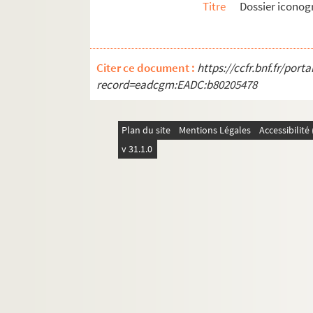
Titre
Dossier icono
Citer ce document :
https://ccfr.bnf.fr/por
record=eadcgm:EADC:b80205478
Plan du site
Mentions Légales
Accessibilit
v 31.1.0