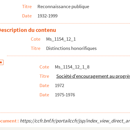
Titre
Reconnaissance publique
Date
1932-1999
ttres
Etoile polaire (Suède)
Description du contenu
démiques
Cote
Ms_1154_12_1
Titre
Distinctions honorifiques
ès
Cote
Ms_1154_12_1_8
res
Titre
Société d'encouragement au progrè
 Valleraugue
Date
1972
 Route
Date
1975-1976
e
ocument :
https://ccfr.bnf.fr/portailccfr/jsp/index_view_dire
s en cours de classement, momentanément indisponibles)