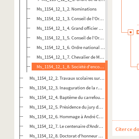
Ms_1154_12_1_2. Nominations
Ms_1154_12_1_3. Conseil de l'Ordre des Arts et des Le
Ms_1154_12_1_4. Grand officier de l'Ordre royal de l'
Ms_1154_12_1_5. Conseil de l'Ordre des Palmes Aca
Ms_1154_12_1_6. Ordre national du Mérite
Ms_1154_12_1_7. Chevalier de Mark Twain
Ms_1154_12_1_8. Société d'encouragement au progr
Ms_1154_12_2. Travaux scolaires sur Chamson ou ses liv
Ms_1154_12_3. Inauguration de la rue André-Chamson à
Ms_1154_12_4. Baptême du carrefour des Hommes de la
Ms_1154_12_5. Présidence du jury du festival de Cannes
Ms_1154_12_6. Hommage à André Chamson à Courbevoi
Ms_1154_12_7. Le centenaire d'André Chamson
Citer ce d
Ms_1154_12_8. Doctorat d'honneur ès lettres (document