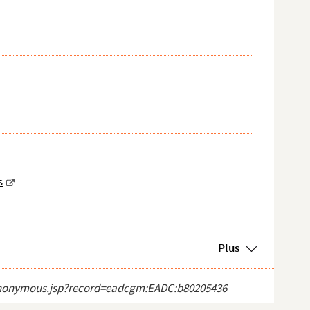
s
Plus
ct_anonymous.jsp?record=eadcgm:EADC:b80205436