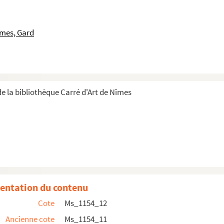
îmes, Gard
)
e la bibliothèque Carré d'Art de Nîmes
entation du contenu
Cote
Ms_1154_12
Ancienne cote
Ms_1154_11