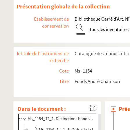
Présentation globale de la collection
Ms_1154_1. Oeuvre écrite
Ms_1154_2. Non publié
Etablissement de
Bibliothèque Carré d'Art. N
conservation
Ms_1154_3. Editeurs, traducteurs et droits (administration
Tous les inventaires
Ms_1154_4. Autres activités littéraires
Ms_1154_5. P.E.N. Club (France et International)
Intitulé de l'instrument de
Catalogue des manuscrits d
Ms_1154_6. Vendredi
recherche
Ms_1154_7. Conférences de Chamson
Cote
Ms_1154
Ms_1154_8. Correspondance
Ms_1154_9. Autres engagements
Titre
Fonds André Chamson
Ms_1154_10. Vie professionnelle
Ms_1154_11. Vie mondaine
Dans le document :
Ms_1154_12. Reconnaissance publique
Prés
Ms_1154_12_1. Distinctions honorifiques
Ms_1154_12_1_1. Ordre de la Légion d'Honneur