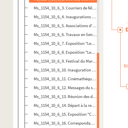
Ms_1154_10_6_3. Courriers de félicitations reçus suit
Ms_1154_10_6_4. Inaugurations et visites d'archive
Ms_1154_10_6_5. Associations d'archivistes
Ms_1154_10_6_6. Travaux en lien avec le C.N.R.S.
Ms_1154_10_6_7. Exposition "Les Huguenots aux Pay
Ms_1154_10_6_8. Exposition "Les grandes heures de l
Ms_1154_10_6_9. Festival du Marais
Bi
Ms_1154_10_6_10. Inauguration des nouveaux bâtime
Ms_1154_10_6_11. Cinémathèque française
Ms_1154_10_6_12. Messages du secrétariat
Ms_1154_10_6_13. Réunion des directeurs
Ms_1154_10_6_14. Départ à la retraite
Ms_1154_10_6_15. Exposition "Coligny : protestants e
Ms_1154_10_6_16. Correspondance