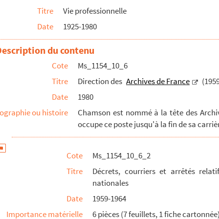
Titre
Vie professionnelle
e à la nomination
Date
1925-1980
s départementales et communales
Description du contenu
Cote
Ms_1154_10_6
s-Bas"
Titre
Direction des
Archives de France
(1959
'amitié franco-suédoise"
Date
1980
ographie ou histoire
Chamson est nommé à la tête des Archive
nts des archives d'Outre-Mer d'Aix-en-Provence
occupe ce poste jusqu'à la fin de sa carriè
Cote
Ms_1154_10_6_2
Titre
Décrets, courriers et arrêtés rela
nationales
t catholiques en France au XVIe siècle"
Date
1959-1964
Importance matérielle
6 pièces (7 feuillets, 1 fiche cartonnée