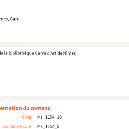
îmes, Gard
e la bibliothèque Carré d'Art de Nîmes
r (1925-1926)
entation du contenu
71)
Cote
Ms_1154_10
ves
Ancienne cote
Ms_1154_9
s à la carrière de Chamson au sein des Archives nationales