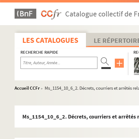
Catalogue collectif de F
LES CATALOGUES
LE RÉPERTOIR
RECHERCHE RAPIDE
RE
Accueil CCFr
Ms_1154_10_6_2. Décrets, courriers et arrêtés rel
>
Ms_1154_1. Oeuvre écrite
Ms_1154_10_6_2. Décrets, courriers et arrêtés r
Ms_1154_2. Non publié
Ms_1154_3. Editeurs, traducteurs et droits (administration
Ms_1154_4. Autres activités littéraires