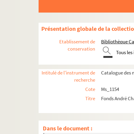
Présentation globale de la collecti
Etablissement de
Bibliothèque Ca
Ms_1154_1. Oeuvre écrite
conservation
Tous les
Ms_1154_2. Non publié
Ms_1154_3. Editeurs, traducteurs et droits (
Ms_1154_4. Autres activités littéraires
Intitulé de l'instrument de
Catalogue des m
recherche
Ms_1154_5. P.E.N. Club (France et Internatio
Cote
Ms_1154
Ms_1154_6. Vendredi
Titre
Fonds André C
Ms_1154_7. Conférences de Chamson
Ms_1154_8. Correspondance
Ms_1154_9. Autres engagements
Dans le document :
Ms_1154_9_1. Engagement politique (ho