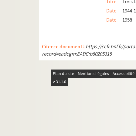
Titre
Trois 
Date
1944-
Date
1958
Citer ce document :
https://ccfr.bnf.fr/por
record=eadcgm:EADC:b80205315
Plan du site
Mentions Légales
Accessibilit
v 31.1.0