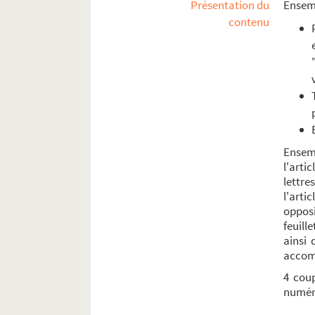
Présentation du
Ensemb
contenu
Ensem
l'art
lettre
l'arti
oppos
feuill
ainsi
accomp
4 coup
numér