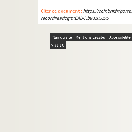
Citer ce document :
https://ccfr.bnf.fr/por
record=eadcgm:EADC:b80205295
Plan du site
Mentions Légales
Accessibilit
v 31.1.0