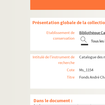
Ms_1154_1. Oeuvre écrite
Présentation globale de la collecti
Ms_1154_2. Non publié
Etablissement de
Bibliothèque Ca
Ms_1154_3. Editeurs, traducteurs et droits (
conservation
Tous les
Ms_1154_4. Autres activités littéraires
Ms_1154_5. P.E.N. Club (France et Internatio
Ms_1154_6. Vendredi
Intitulé de l'instrument de
Catalogue des m
recherche
Ms_1154_7. Conférences de Chamson
Cote
Ms_1154
Ms_1154_8. Correspondance
Titre
Fonds André C
Ms_1154_9. Autres engagements
Ms_1154_9_1. Engagement politique (hors
Ms_1154_9_1_1. Carte de la Chambre d
Dans le document :
Ms_1154_9_1_2. Coupures de presse sur 