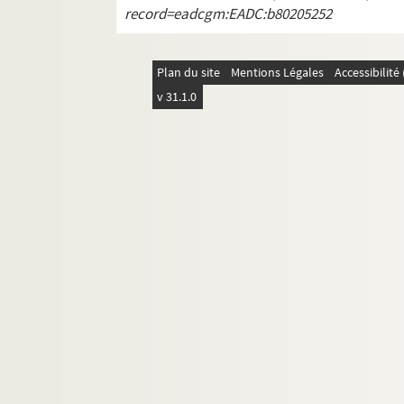
record=eadcgm:EADC:b80205252
Plan du site
Mentions Légales
Accessibilit
v 31.1.0