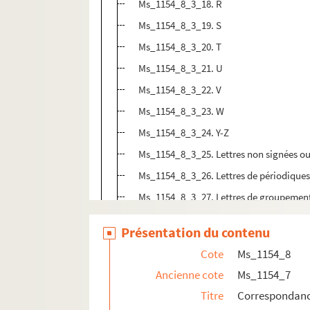
Ms_1154_8_3_18. R
Ms_1154_8_3_19. S
Ms_1154_8_3_20. T
Ms_1154_8_3_21. U
Ms_1154_8_3_22. V
Ms_1154_8_3_23. W
Ms_1154_8_3_24. Y-Z
Ms_1154_8_3_25. Lettres non signées ou d
Ms_1154_8_3_26. Lettres de périodique
Ms_1154_8_3_27. Lettres de groupements,
Ms_1154_8_3_28. Lettres de particuliers
Présentation du contenu
Ms_1154_8_3_29. Pétitions, circulaires
Cote
Ms_1154_8
Ms_1154_8_3_30. Correspondance autour 
Ancienne cote
Ms_1154_7
Ms_1154_8_3_31. Cartes de voeux
Titre
Correspondan
Ms_1154_8_3_32. Cartes de visite