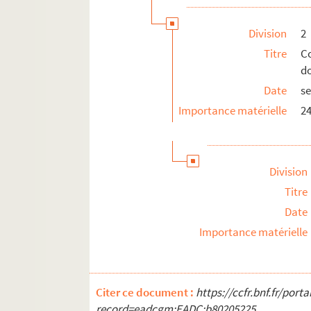
Division
2
Titre
C
d
Date
se
Importance matérielle
24
Division
Titre
Date
Importance matérielle
Citer ce document :
https://ccfr.bnf.fr/por
record=eadcgm:EADC:b80205225