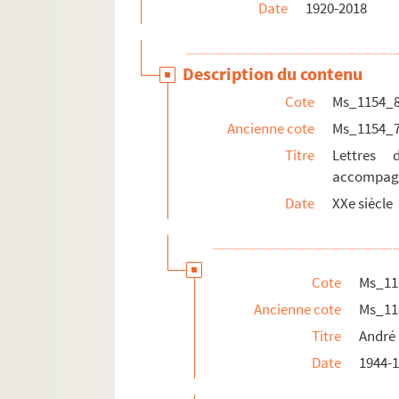
Date
1920-2018
Ms_1154_16. Dossier iconographique
Ms_1154_17. Oeuvres originales/graphiques
Ms_1154_18. Documents de Frédérique Hébr
Description du contenu
Cote
Ms_1154_
Ancienne cote
Ms_1154_
Titre
Lettres
accompagn
Date
XXe siècle
Cote
Ms_11
Ancienne cote
Ms_11
Titre
André
Date
1944-