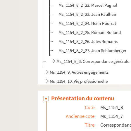
Ms_1154_8_2_22. Marcel Pagnol
Ms_1154_8_2_23. Jean Paulhan
Ms_1154_8_2_24. Henri Pourrat
Ms_1154_8_2_25. Romain Rolland
Ms_1154_8_2_26. Jules Romains
Ms_1154_8_2_27. Jean Schlumberger
Ms_1154_8_3. Correspondance générale
Ms_1154_9. Autres engagements
Ms_1154_10. Vie professionnelle
Ms_1154_11. Vie mondaine
Présentation du contenu
Ms_1154_12. Reconnaissance publique
Cote
Ms_1154_8
Ms_1154_13. Papiers personnels
Ancienne cote
Ms_1154_7
Ms_1154_14. Articles de presse sur Chamson et
Titre
Correspondan
Ms_1154_15. Littérature grise sur Chamson