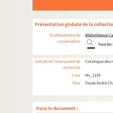
Présentation globale de la collecti
Etablissement de
Bibliothèque Ca
conservation
Tous les
Intitulé de l'instrument de
Catalogue des m
recherche
Cote
Ms_1154
Ms_1154_1. Oeuvre écrite
Titre
Fonds André C
Ms_1154_2. Non publié
Ms_1154_3. Editeurs, traducteurs et droits (
Ms_1154_4. Autres activités littéraires
Dans le document :
Ms_1154_5. P.E.N. Club (France et Internatio