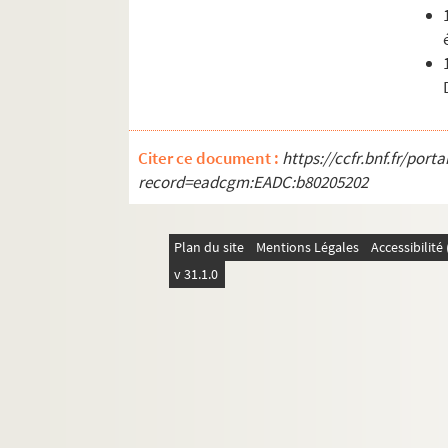
Citer ce document :
https://ccfr.bnf.fr/por
record=eadcgm:EADC:b80205202
Plan du site
Mentions Légales
Accessibilit
v 31.1.0