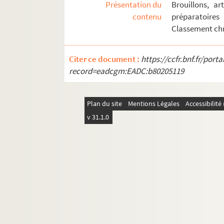
Présentation du
Brouillons, ar
contenu
préparatoire
Classement ch
Citer ce document :
https://ccfr.bnf.fr/por
record=eadcgm:EADC:b80205119
Plan du site
Mentions Légales
Accessibilit
v 31.1.0