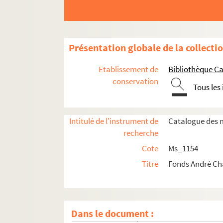
Présentation globale de la collecti
Etablissement de
Bibliothèque Ca
conservation
Tous les
Intitulé de l'instrument de
Catalogue des m
recherche
Cote
Ms_1154
Titre
Fonds André C
Ms_1154_1. Oeuvre écrite
Dans le document :
Ms_1154_2. Non publié