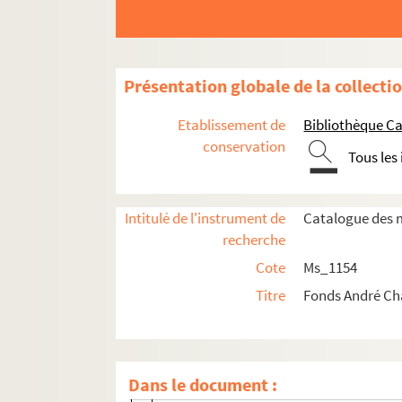
Ms_1154_3. Editeurs, traducteurs et droits (
Ms_1154_4. Autres activités littéraires
Ms_1154_5. P.E.N. Club (France et International
Présentation globale de la collecti
Ms_1154_5_1. Archives d'Henri Membré et 
Etablissement de
Bibliothèque Ca
Ms_1154_5_2. Adhésion de Chamson au PEN
conservation
Tous les
Ms_1154_5_3. Affaires courantes du PEN (
Ms_1154_5_4. Congrès internationaux
Intitulé de l'instrument de
Catalogue des m
Ms_1154_5_4_1. 21e Congrès (Venise)
recherche
Ms_1154_5_4_2. 23e Congrès (Lausanne
Cote
Ms_1154
Ms_1154_5_4_3. 24e Congrès (Nice)
Titre
Fonds André C
Ms_1154_5_4_4. 25e Congrès (Dublin)
Ms_1154_5_4_5. 26e Congrès (Amsterd
Ms_1154_5_4_6. 27e Congrès (Vienne)
Dans le document :
Ms_1154_5_4_7. 28e Congrès (Londres)