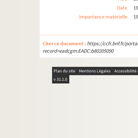
Date
1
Importance matérielle
19
Citer ce document :
https://ccfr.bnf.fr/por
record=eadcgm:EADC:b80205090
Plan du site
Mentions Légales
Accessibilit
v 31.1.0