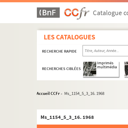
Catalogue co
LES CATALOGUES
RECHERCHE RAPIDE
Ms_1154_1. Oeuvre écrite
Imprimés
multimédia
RECHERCHES CIBLÉES
Ms_1154_2. Non publié
Ms_1154_3. Editeurs, traducteurs et droits (
Ms_1154_4. Autres activités littéraires
Accueil CCFr
Ms_1154_5_3_16. 1968
>
Ms_1154_5. P.E.N. Club (France et International
Ms_1154_5_1. Archives d'Henri Membré et 
Ms_1154_5_3_16. 1968
Ms_1154_5_2. Adhésion de Chamson au PEN
Ms_1154_5_3. Affaires courantes du PEN (fra