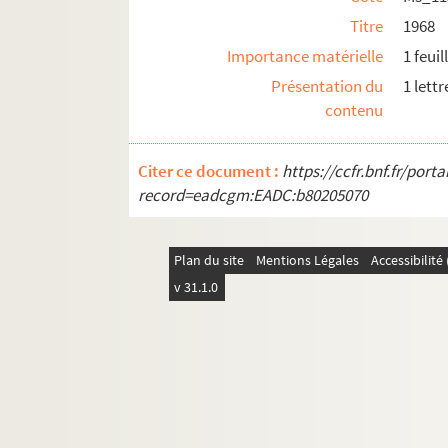
Titre
1968
Importance matérielle
1 feuil
Présentation du
1 lett
contenu
Citer ce document :
https://ccfr.bnf.fr/por
record=eadcgm:EADC:b80205070
Plan du site
Mentions Légales
Accessibilit
v 31.1.0