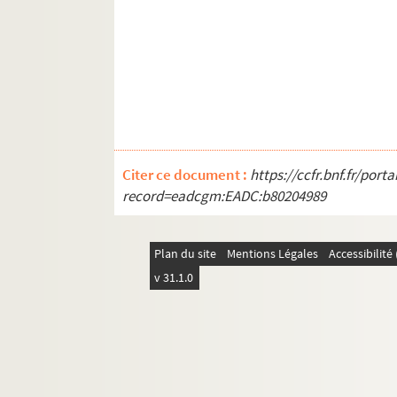
Citer ce document :
https://ccfr.bnf.fr/por
record=eadcgm:EADC:b80204989
Plan du site
Mentions Légales
Accessibilit
v 31.1.0