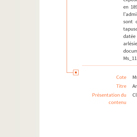
Ms_1154_4_23. Académie royale de langue et 
en 18
l'adm
Ms_1154_4_24. Festival international du liv
sont 
Ms_1154_4_25. Conseil international de la 
tapusc
Ms_1154_4_26. Prix littéraire Houphouet-B
datée
arlés
Ms_1154_4_27. Association nationale du livr
docu
Ms_1154_4_28. Conseils nationaux défendan
Ms_11
Ms_1154_4_29. 16e congrès international des
Ms_1154_4_30. Congrès des libraires du La
Cote
M
Ms_1154_4_31. Célébration du cinquantenair
Titre
A
Ms_1154_4_32. VIIe Congrès international de
Présentation du
C
Ms_1154_4_33. Haut-comité de la langue fr
contenu
Ms_1154_4_34. Autres jurys de prix littérair
Ms_1154_4_35. Prix littéraires obtenus 
Ms_1154_5. P.E.N. Club (France et Internatio