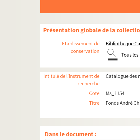
Présentation globale de la collecti
Etablissement de
Bibliothèque Ca
conservation
Ms_1154_1. Oeuvre écrite
Tous les
Ms_1154_2. Non publié
Ms_1154_3. Editeurs, traducteurs et droits (
Intitulé de l'instrument de
Catalogue des m
Ms_1154_4. Autres activités littéraires
recherche
Cote
Ms_1154
Ms_1154_4_1. Académie française
Titre
Fonds André C
Ms_1154_4_2. Félibrige
Ms_1154_4_2_1. Textes de Chamson
Ms_1154_4_2_2. Affaires courantes (élect
Dans le document :
Ms_1154_4_2_3. Museon Arlaten