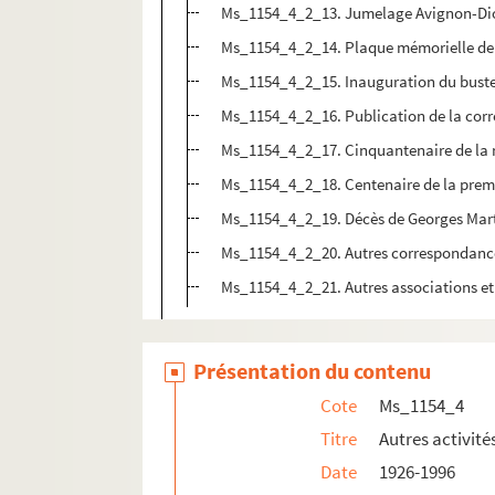
Ms_1154_4_2_13. Jumelage Avignon-Di
Ms_1154_4_2_14. Plaque mémorielle de 
Ms_1154_4_2_15. Inauguration du buste 
Ms_1154_4_2_16. Publication de la cor
Ms_1154_4_2_17. Cinquantenaire de la 
Ms_1154_4_2_18. Centenaire de la premi
Ms_1154_4_2_19. Décès de Georges Mar
Ms_1154_4_2_20. Autres correspondan
Ms_1154_4_2_21. Autres associations et
Ms_1154_4_3. Prix Charles Veillon
Ms_1154_4_4. Grand prix international de li
Présentation du contenu
Ms_1154_4_5. VIe Rencontres international
Cote
Ms_1154_4
Ms_1154_4_6. Conférence internationale des
Titre
Autres activités
Ms_1154_4_7. Prix culturel Plaisir de Franc
Date
1926-1996