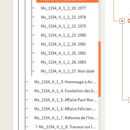
Ms_1154_4_1_2_20. 1977
Ms_1154_4_1_2_21. 1978
Ms_1154_4_1_2_22. 1979
Ms_1154_4_1_2_23. 1980
Ms_1154_4_1_2_24. 1981
Ms_1154_4_1_2_25. 1982
Ms_1154_4_1_2_26. 1983
Ms_1154_4_1_2_27. Non daté
Ms_1154_4_1_3. Hommage à André Siegfried
Ms_1154_4_1_4. Fondation des bourses Zellidja
Ms_1154_4_1_5. Affaire Paul Morand (1958)
Ms_1154_4_1_6. Affaire Félicien Marceau (1975)
Ms_1154_4_1_7. Réforme de l'Institut
Ms_1154_4_1_8. Travaux sur la langue française