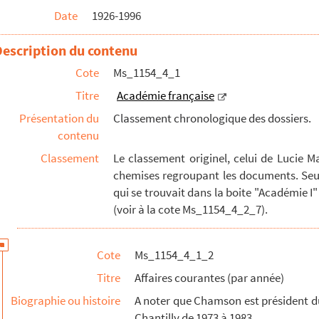
Date
1926-1996
Description du contenu
Cote
Ms_1154_4_1
Titre
Académie française
Présentation du
Classement chronologique des dossiers.
contenu
Classement
Le classement originel, celui de Lucie M
chemises regroupant les documents. Seul
qui se trouvait dans la boite "Académie I"
(voir à la cote Ms_1154_4_2_7).
Cote
Ms_1154_4_1_2
Titre
Affaires courantes (par année)
Biographie ou histoire
A noter que Chamson est président d
Chantilly de 1973 à 1983.