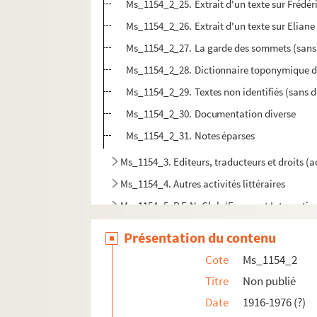
Ms_1154_2_25. Extrait d'un texte sur Frédéri
Ms_1154_2_26. Extrait d'un texte sur Eliane 
Ms_1154_2_27. La garde des sommets (sans 
Ms_1154_2_28. Dictionnaire toponymique du
Ms_1154_2_29. Textes non identifiés (sans d
Ms_1154_2_30. Documentation diverse
Ms_1154_2_31. Notes éparses
Ms_1154_3. Editeurs, traducteurs et droits (
Ms_1154_4. Autres activités littéraires
Ms_1154_5. P.E.N. Club (France et Internatio
Ms_1154_6. Vendredi
Présentation du contenu
Ms_1154_7. Conférences de Chamson
Cote
Ms_1154_2
Ms_1154_8. Correspondance
Titre
Non publié
Ms_1154_9. Autres engagements
Date
1916-1976 (?)
Ms_1154_10. Vie professionnelle