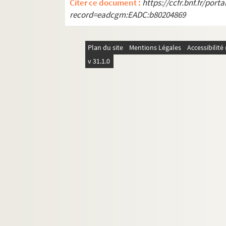
Citer ce document :
https://ccfr.bnf.fr/por
record=eadcgm:EADC:b80204869
Plan du site
Mentions Légales
Accessibilit
v 31.1.0