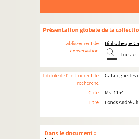
Ms_1154_1_3. Essais
Ms_1154_1_4. Préfaces, avant-propos
Ms_1154_1_5. Discours et messages
Présentation globale de la collecti
Ms_1154_1_6. Articles
Etablissement de
Bibliothèque Ca
Ms_1154_1_6_1. Années 1920
conservation
Tous les
Ms_1154_1_6_2. Années 1930
Ms_1154_1_6_3. Années 1940
Intitulé de l'instrument de
Catalogue des m
Ms_1154_1_6_4. Articles parus dans
L
recherche
Ms_1154_1_6_5. Années 1950
Cote
Ms_1154
Ms_1154_1_6_6. Années 1960
Titre
Fonds André C
Ms_1154_1_6_7. Années 1970
Ms_1154_1_6_8. L'école de tout le mond
Ms_1154_1_6_9. La France (
Echo de Ge
Dans le document :
Ms_1154_1_6_10. Articles divers (sans da