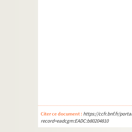
Citer ce document :
https://ccfr.bnf.fr/por
record=eadcgm:EADC:b80204810