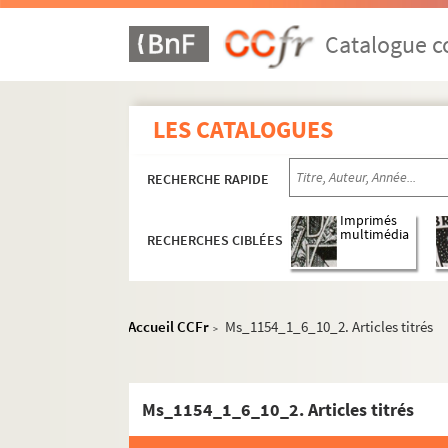
Catalogue co
LES CATALOGUES
RECHERCHE RAPIDE
Imprimés
multimédia
RECHERCHES CIBLÉES
Accueil CCFr
Ms_1154_1_6_10_2. Articles titrés
>
Ms_1154_1. Oeuvre écrite
Ms_1154_1_6_10_2. Articles titrés
Ms_1154_1_1.
Étude sur la géographie histor
Ms_1154_1_2. Romans et nouvelles