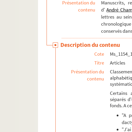
Présentation du
Manuscrits, r
contenu
d'
André Cha
lettres au sei
chronologique
conservés dans
Description du contenu
Cote
Ms_1154_
Titre
Articles
Présentation du
Classement
alphabéti
contenu
systématiq
Certains 
séparés d'
fonds. A ce
"A p
dact
"J'a