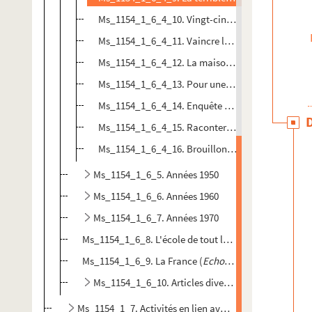
Ms_1154_1_6_4_10. Vingt-cinq ans après ... (4 d
Ms_1154_1_6_4_11. Vaincre les souvenirs (1955)
Ms_1154_1_6_4_12. La maison au flanc de l'Aigou
Ms_1154_1_6_4_13. Pour une Croix-Rouge de l'esp
Ms_1154_1_6_4_14. Enquête "Quand le destin a-t-il
Ms_1154_1_6_4_15. Raconter des histoires (1959 
Ms_1154_1_6_4_16. Brouillons d'articles non dat
Ms_1154_1_6_5. Années 1950
Ms_1154_1_6_6. Années 1960
Ms_1154_1_6_7. Années 1970
Ms_1154_1_6_8. L'école de tout le monde (
Le Monde
,
Ms_1154_1_6_9. La France (
Echo de Genève
?, sans d
Ms_1154_1_6_10. Articles divers (sans dates, titres
Ms_1154_1_7. Activités en lien avec le cinéma, le théâtre