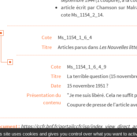
septembre 1944 (1 coupure), à la c
article écrit par Chamson sur Malra
cote Ms_1154_2_14.
Cote
Ms_1154_1_6_4
)
Titre
Articles parus dans
Les Nouvelles litt
Cote
Ms_1154_1_6_4_9
Titre
La terrible question (15 novembre
Date
15 novembre 1951 ?
Présentation du
"Je me suis libéré. Cela ne suffit p
contenu
Coupure de presse de l'article av
ocument :
https://ccfr.bnf.fr/portailccfr/jsp/index_view_dire
s site uses cookies and gives you control over what you want to acti