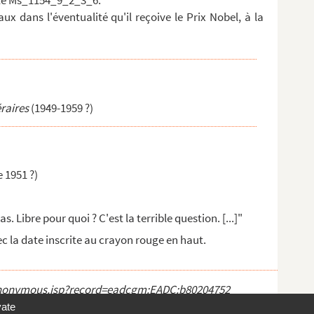
ote Ms_1154_9_2_3_6.
ux dans l'éventualité qu'il reçoive le Prix Nobel, à la
éraires
(1949-1959 ?)
 1951 ?)
as. Libre pour quoi ? C'est la terrible question. [...]"
ec la date inscrite au crayon rouge en haut.
ct_anonymous.jsp?record=eadcgm:EADC:b80204752
vate