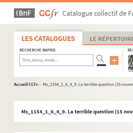
Catalogue collectif de F
LES CATALOGUES
LE RÉPERTOIR
RECHERCHE RAPIDE
RE
Accueil CCFr
Ms_1154_1_6_4_9. La terrible question (15 novem
Ms_1154_1. Oeuvre écrite
>
Ms_1154_1_1.
Étude sur la géographie historique et l’hist
Ms_1154_1_2. Romans et nouvelles
Ms_1154_1_6_4_9. La terrible question (15 no
Ms_1154_1_3. Essais
Ms_1154_1_4. Préfaces, avant-propos
Ms_1154_1_5. Discours et messages