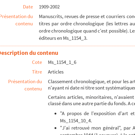
Date
1909-2002
écembre 1952)
Présentation du
Manuscrits, revues de presse et courriers co
contenu
titres par ordre chronologique (les lettres 
al (1956)
ordre chronologique quand c'est possible). Le
rit (1956 ?)
éditeurs en Ms_1154_3.
 frappé à votre porte ?" (1958 ?)
Description du contenu
?)
Cote
Ms_1154_1_6
és
Titre
Articles
Présentation du
Classement chronologique, et pour les art
n'ayant ni date ni titre sont systématiquem
contenu
Certains articles, minoritaires, n'avaie
classé dans une autre partie du fonds. A ce
 1981)
ate)
"A propos de l'exposition d'art et 
Ms_1154_10_4.
 ou références)
"J'ai retrouvé mon général", par 
, la radio et la télévision