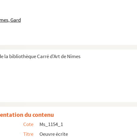
îmes, Gard
téraires
(1949-1959 ?)
e la bibliothèque Carré d'Art de Nîmes
e Maurras et de Mistral (Les Nouvelles littéraires, 1926)
Les Nouvelles littéraires
, 1926)
1949)
juillet 1949)
 1949 ?)
entation du contenu
août 1950)
Cote
Ms_1154_1
Titre
Oeuvre écrite
bre 1951 ?)