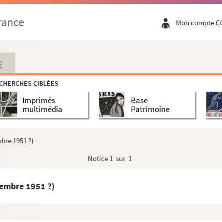
rance
Mon compte C
E
CHERCHES CIBLÉES
Imprimés
Base
multimédia
Patrimoine
bre 1951 ?)
Notice
1 sur 1
oire de l’évêché d’Arisitum du VIe au VIIIe siècle
(thès...
vembre 1951 ?)