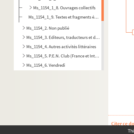
Ms_1154_1_8. Ouvrages collectifs
Ms_1154_1_9. Textes et fragments épars
Ms_1154_2. Non publié
Ms_1154_3. Editeurs, traducteurs et droits (administration
Ms_1154_4. Autres activités littéraires
Ms_1154_5. P.E.N. Club (France et International)
Ms_1154_6. Vendredi
Ms_1154_7. Conférences de Chamson
Ms_1154_8. Correspondance
Ms_1154_9. Autres engagements
Ms_1154_10. Vie professionnelle
Ms_1154_11. Vie mondaine
Ms_1154_12. Reconnaissance publique
Citer ce d
Ms_1154_13. Papiers personnels
Thi