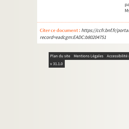
p
M
Citer ce document :
https://ccfr.bnf.fr/por
record=eadcgm:EADC:b80204751
Plan du site
Mentions Légales
Accessibilit
v 31.1.0