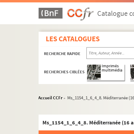
Catalogue co
LES CATALOGUES
RECHERCHE RAPIDE
Imprimés
multimédia
RECHERCHES CIBLÉES
Accueil CCFr
Ms_1154_1_6_4_8. Méditerranée (16 
>
Ms_1154_1. Oeuvre écrite
Ms_1154_1_6_4_8. Méditerranée (16 a
Ms_1154_1_1.
Étude sur la géographie histor
Ms_1154_1_2. Romans et nouvelles