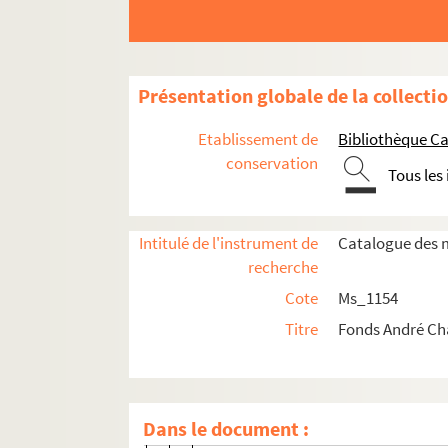
Ms_1154_1_3. Essais
Ms_1154_1_4. Préfaces, avant-propos
Ms_1154_1_5. Discours et messages
Présentation globale de la collecti
Ms_1154_1_6. Articles
Etablissement de
Bibliothèque Ca
Ms_1154_1_6_1. Années 1920
conservation
Tous les
Ms_1154_1_6_2. Années 1930
Ms_1154_1_6_3. Années 1940
Intitulé de l'instrument de
Catalogue des m
Ms_1154_1_6_4. Articles parus dans
Les
recherche
Ms_1154_1_6_4_1. La leçon d'Aix ou d
Cote
Ms_1154
Ms_1154_1_6_4_2. Mistral et l'Etern
Titre
Fonds André C
Ms_1154_1_6_4_3. De l'univers noir (
Ms_1154_1_6_4_4. D'Oxford à Göttin
Ms_1154_1_6_4_5. Dialogue au-dessus
Dans le document :
Ms_1154_1_6_4_6. Critique créatrice