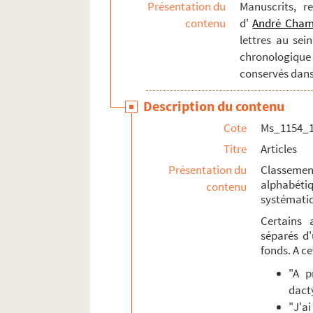
Présentation du
Manuscrits, r
Ms_1154_11. Vie mondaine
contenu
d'
André Cha
Ms_1154_12. Reconnaissance publique
lettres au sei
Ms_1154_13. Papiers personnels
chronologique
Ms_1154_14. Articles de presse sur Chamson et
conservés dans
Ms_1154_15. Littérature grise sur Chamson
Description du contenu
Ms_1154_16. Dossier iconographique
Cote
Ms_1154_
Ms_1154_17. Oeuvres originales/graphiques
Titre
Articles
Ms_1154_18. Documents de Frédérique Hébr
Présentation du
Classement
alphabéti
contenu
systématiq
Certains 
séparés d'
fonds. A ce
"A p
dact
"J'a