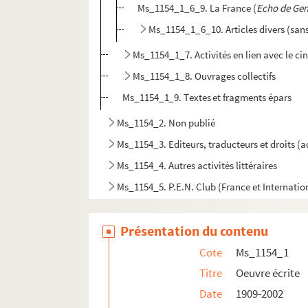
Ms_1154_1_6_9. La France (
Echo de Ge
Ms_1154_1_6_10. Articles divers (sans 
Ms_1154_1_7. Activités en lien avec le ciné
Ms_1154_1_8. Ouvrages collectifs
Ms_1154_1_9. Textes et fragments épars
Ms_1154_2. Non publié
Ms_1154_3. Editeurs, traducteurs et droits (
Ms_1154_4. Autres activités littéraires
Ms_1154_5. P.E.N. Club (France et Internatio
Ms_1154_6. Vendredi
Présentation du contenu
Ms_1154_7. Conférences de Chamson
Ms_1154_8. Correspondance
Cote
Ms_1154_1
Ms_1154_9. Autres engagements
Titre
Oeuvre écrite
Date
1909-2002
Ms_1154_10. Vie professionnelle