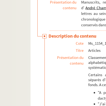
Présentation du
Manuscrits, r
Ms_1154_17. Oeuvres originales/graphiques
contenu
d'
André Cha
Ms_1154_18. Documents de Frédérique Hébr
lettres au sei
chronologique
conservés dans
Description du contenu
Cote
Ms_1154_
Titre
Articles
Présentation du
Classement
alphabéti
contenu
systématiq
Certains 
séparés d'
fonds. A ce
"A p
dact
"J'a