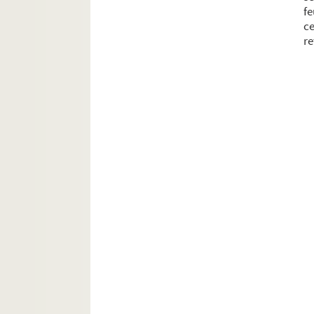
f
c
re