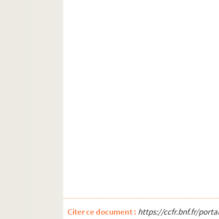
Citer ce document :
https://ccfr.bnf.fr/por