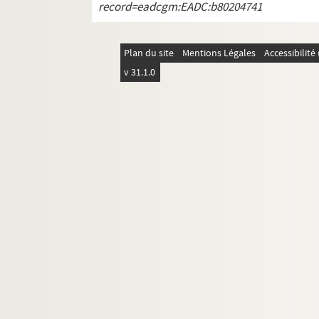
record=eadcgm:EADC:b80204741
Plan du site
Mentions Légales
Accessibilit
v 31.1.0