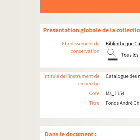
Présentation globale de la collecti
Etablissement de
Bibliothèque Ca
Ms_1154_1. Oeuvre écrite
conservation
Tous les
Ms_1154_1_1.
Étude sur la géographie histor
Ms_1154_1_2. Romans et nouvelles
Ms_1154_1_3. Essais
Intitulé de l'instrument de
Catalogue des m
recherche
Ms_1154_1_4. Préfaces, avant-propos
Cote
Ms_1154
Ms_1154_1_5. Discours et messages
Titre
Fonds André C
Ms_1154_1_6. Articles
Ms_1154_1_6_1. Années 1920
Ms_1154_1_6_2. Années 1930
Dans le document :
Ms_1154_1_6_3. Années 1940