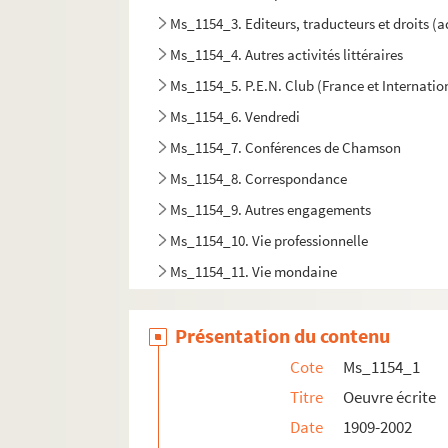
Ms_1154_3. Editeurs, traducteurs et droits (
Ms_1154_4. Autres activités littéraires
Ms_1154_5. P.E.N. Club (France et Internatio
Ms_1154_6. Vendredi
Ms_1154_7. Conférences de Chamson
Ms_1154_8. Correspondance
Ms_1154_9. Autres engagements
Ms_1154_10. Vie professionnelle
Ms_1154_11. Vie mondaine
Ms_1154_12. Reconnaissance publique
Présentation du contenu
Ms_1154_13. Papiers personnels
Ms_1154_14. Articles de presse sur Chamson et
Cote
Ms_1154_1
Ms_1154_15. Littérature grise sur Chamson
Titre
Oeuvre écrite
Date
1909-2002
Ms_1154_16. Dossier iconographique