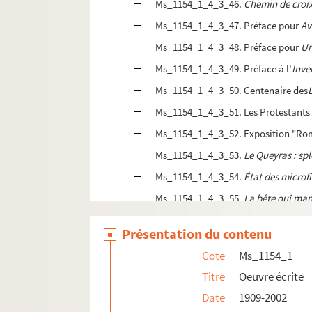
Ms_1154_1_4_3_46.
Chemin de croi
Ms_1154_1_4_3_47. Préface pour
Av
Ms_1154_1_4_3_48. Préface pour
Un
Ms_1154_1_4_3_49. Préface à l'
Inve
Ms_1154_1_4_3_50. Centenaire des
Ms_1154_1_4_3_51. Les Protestants d
Ms_1154_1_4_3_52. Exposition "Rome
Ms_1154_1_4_3_53.
Le Queyras : sp
Ms_1154_1_4_3_54.
État des microf
Ms_1154_1_4_3_55.
La bête qui man
Ms_1154_1_4_3_56. Texte pour un fes
Présentation du contenu
Ms_1154_1_4_3_57.
Le Chartrier d'
Cote
Ms_1154_1
Ms_1154_1_4_3_58. Texte sur le doc
Titre
Oeuvre écrite
Ms_1154_1_4_3_59. Exposition Roge
Date
1909-2002
Ms_1154_1_4_3_60. Exposition sur l