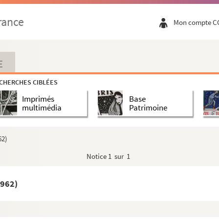
rance
Mon compte C
E
oire de l’évêché d’Arisitum du VIe au VIIIe siècle
(thès...
CHERCHES CIBLÉES
Imprimés
Base
multimédia
Patrimoine
62)
Notice
1 sur 1
1962)