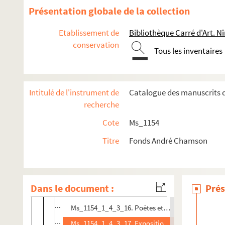
Ms_1154_1_4_3_3. Texte sur Saint Louis (1960)
Présentation globale de la collection
Ms_1154_1_4_3_4. Salon des Tuileries (1960)
Etablissement de
Bibliothèque Carré d'Art. N
Ms_1154_1_4_3_5. Saint Vincent de Paul (1960)
conservation
Tous les inventaires
Ms_1154_1_4_3_6.
Documents du minutier central 
Ms_1154_1_4_3_7. Exposition à l'occasion du bicen
Ms_1154_1_4_3_8. La duchesse de Plaisance (196
Intitulé de l'instrument de
Catalogue des manuscrits d
Ms_1154_1_4_3_9. En Rouergue à travers le temps
recherche
Ms_1154_1_4_3_10. Les sources de l'histoire littér
Cote
Ms_1154
Ms_1154_1_4_3_11. Mon vieux Mende (1961)
Titre
Fonds André Chamson
Ms_1154_1_4_3_12. Paris-Rome (1961)
Ms_1154_1_4_3_13. Préface pour le programme
T
Ms_1154_1_4_3_14. Préface pour le catalogue de l'
Dans le document :
Prés
Ms_1154_1_4_3_15. Portrait de la France (1962)
Ms_1154_1_4_3_16. Poètes et prosateurs du Gard e
Ms_1154_1_4_3_17. Exposition Régis Chabal (196