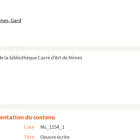
îmes, Gard
concernant l’Histoire littéraire (1650-1700)
(1960)
tenaire de la nomination de Turgot à la tête de la Généralité de Lim...
1)
e la bibliothèque Carré d'Art de Nîmes
 (1961)
aire aux Archives nationales (1961)
héâtre des arts
(1961)
exposition "Michelet, sa vie, son œuvre : 1789-1874" (1961)
entation du contenu
Cote
Ms_1154_1
n langue d'OC depuis les troubadours jusqu'à nos jours (1962)
Titre
Oeuvre écrite
2)