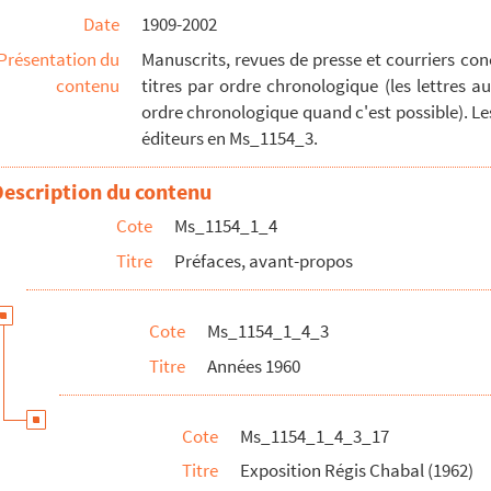
Date
1909-2002
inure (1963)
Présentation du
Manuscrits, revues de presse et courriers co
le Augière (1963)
contenu
titres par ordre chronologique (les lettres 
hes sur Molière, sur sa famille et les comédiens de sa troupe
(1963)
ordre chronologique quand c'est possible). Le
éditeurs en Ms_1154_3.
Description du contenu
-de-France (1964)
Cote
Ms_1154_1_4
ôtel Dieu
de Marcel Candille (1964)
Titre
Préfaces, avant-propos
964)
nse Arnaud (1964)
Cote
Ms_1154_1_4_3
 l'Aube
de Roger Richardot (1964)
Titre
Années 1960
 concernant l’Histoire de l’Art (1700-1750)
(1964)
a Renaissance à la Révolution : série N
(1964)
Cote
Ms_1154_1_4_3_17
Titre
Exposition Régis Chabal (1962)
 la Révolution française de l'Hôtel de Soubise (1965)