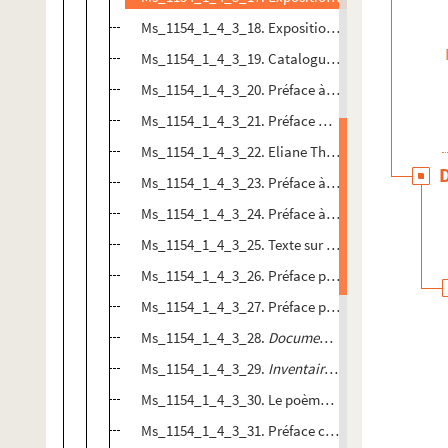
Ms_1154_1_4_3_18. Exposition Trésors de l'enlum
Ms_1154_1_4_3_19. Catalogue de l'exposition Emi
Ms_1154_1_4_3_20. Préface à
Cent ans de recherc
Ms_1154_1_4_3_21. Préface M. Richard (1962)
Ms_1154_1_4_3_22. Eliane Thiollier (1963 ?)
Ms_1154_1_4_3_23. Préface à un ouvrage sur l'Ile
Ms_1154_1_4_3_24. Préface à
La vie active de l'H
Ms_1154_1_4_3_25. Texte sur Marguerite Long (1
Ms_1154_1_4_3_26. Préface pour un livre d'Alpho
Ms_1154_1_4_3_27. Préface pour
Les châteaux de
Ms_1154_1_4_3_28.
Documents du minutier central
Ms_1154_1_4_3_29.
Inventaire des documents de l
Ms_1154_1_4_3_30. Le poème du Rhône (1965)
Ms_1154_1_4_3_31. Préface concernant la Salle de