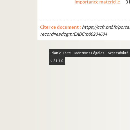
Importance matérielle
3 
Citer ce document :
https://ccfr.bnf.fr/por
record=eadcgm:EADC:b80204604
Plan du site
Mentions Légales
Accessibilit
v 31.1.0