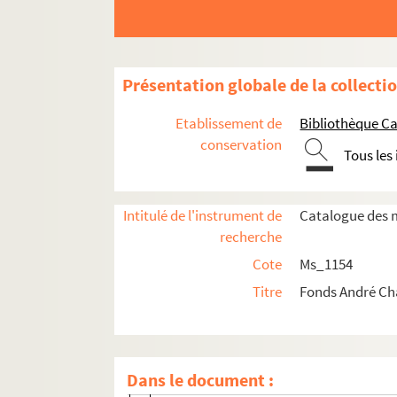
Présentation globale de la collecti
Etablissement de
Bibliothèque Ca
conservation
Tous les
Intitulé de l'instrument de
Catalogue des m
Ms_1154_1. Oeuvre écrite
recherche
Cote
Ms_1154
Ms_1154_1_1.
Étude sur la géographie histor
Titre
Fonds André C
Ms_1154_1_2. Romans et nouvelles
Ms_1154_1_3. Essais
Ms_1154_1_4. Préfaces, avant-propos
Dans le document :
Ms_1154_1_4_1. Années 1940