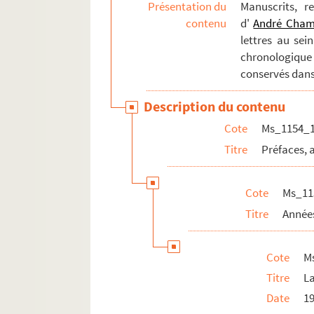
Présentation du
Manuscrits, r
Ms_1154_14. Articles de presse sur Chamson et
contenu
d'
André Cha
Ms_1154_15. Littérature grise sur Chamson
lettres au sei
Ms_1154_16. Dossier iconographique
chronologique
Ms_1154_17. Oeuvres originales/graphiques
conservés dans
Ms_1154_18. Documents de Frédérique Hébr
Description du contenu
Cote
Ms_1154_
Titre
Préfaces, 
Cote
Ms_11
Titre
Année
Cote
M
Titre
La
Date
1