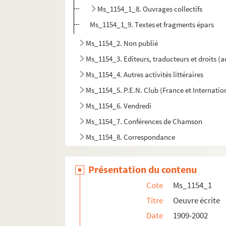
Ms_1154_1_8. Ouvrages collectifs
Ms_1154_1_9. Textes et fragments épars
Ms_1154_2. Non publié
Ms_1154_3. Editeurs, traducteurs et droits (
Ms_1154_4. Autres activités littéraires
Ms_1154_5. P.E.N. Club (France et Internatio
Ms_1154_6. Vendredi
Ms_1154_7. Conférences de Chamson
Ms_1154_8. Correspondance
Ms_1154_9. Autres engagements
Présentation du contenu
Ms_1154_10. Vie professionnelle
Ms_1154_11. Vie mondaine
Cote
Ms_1154_1
Ms_1154_12. Reconnaissance publique
Titre
Oeuvre écrite
Date
1909-2002
Ms_1154_13. Papiers personnels