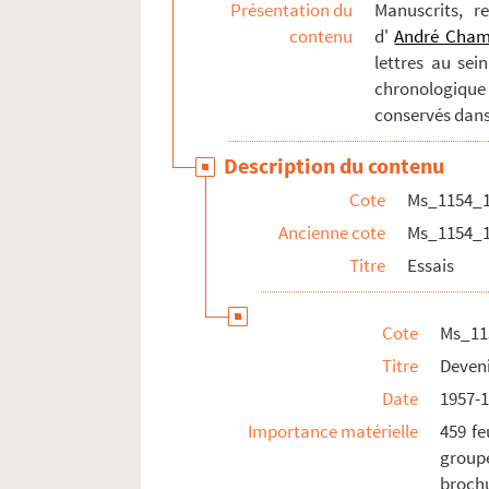
Présentation du
Manuscrits, r
contenu
d'
André Cha
lettres au sei
chronologique
conservés dans
Description du contenu
Cote
Ms_1154_
Ancienne cote
Ms_1154_
Titre
Essais
Cote
Ms_11
Titre
Deveni
Date
1957-
Importance matérielle
459 fe
group
brochu