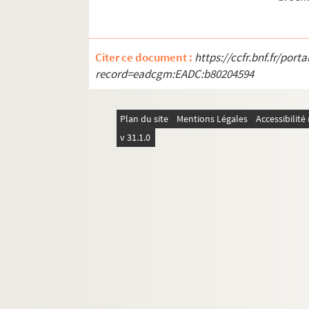
Citer ce document :
https://ccfr.bnf.fr/por
record=eadcgm:EADC:b80204594
Plan du site
Mentions Légales
Accessibilit
v 31.1.0