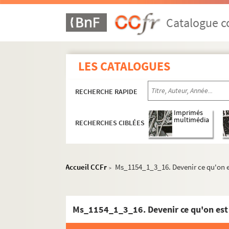
Catalogue co
LES CATALOGUES
RECHERCHE RAPIDE
Imprimés
multimédia
RECHERCHES CIBLÉES
Accueil CCFr
Ms_1154_1_3_16. Devenir ce qu'on e
>
Ms_1154_1. Oeuvre écrite
Ms_1154_1_1.
Étude sur la géographie histor
Ms_1154_1_3_16. Devenir ce qu'on est
Ms_1154_1_2. Romans et nouvelles
Ms_1154_1_3. Essais