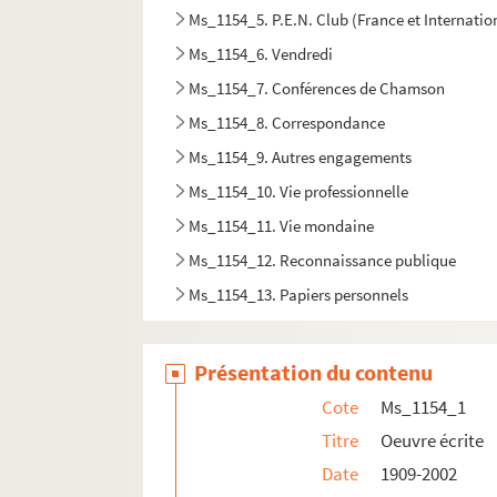
Ms_1154_5. P.E.N. Club (France et Internatio
Ms_1154_6. Vendredi
Ms_1154_7. Conférences de Chamson
Ms_1154_8. Correspondance
Ms_1154_9. Autres engagements
Ms_1154_10. Vie professionnelle
Ms_1154_11. Vie mondaine
Ms_1154_12. Reconnaissance publique
Ms_1154_13. Papiers personnels
Ms_1154_14. Articles de presse sur Chamson et
Ms_1154_15. Littérature grise sur Chamson
Présentation du contenu
Ms_1154_16. Dossier iconographique
Cote
Ms_1154_1
Ms_1154_17. Oeuvres originales/graphiques
Titre
Oeuvre écrite
Ms_1154_18. Documents de Frédérique Hébr
Date
1909-2002