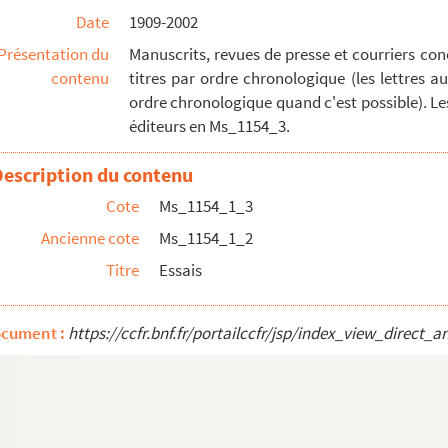
Date
1909-2002
ur la puissance de l'uchronie (1927)
Présentation du
Manuscrits, revues de presse et courriers co
contenu
titres par ordre chronologique (les lettres 
ordre chronologique quand c'est possible). Le
éditeurs en Ms_1154_3.
Description du contenu
Cote
Ms_1154_1_3
Ancienne cote
Ms_1154_1_2
Titre
Essais
46)
48)
ocument :
https://ccfr.bnf.fr/portailccfr/jsp/index_view_dire
0)