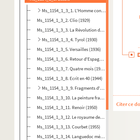
Ms_1154_1_3_1. L'Homme contre l'Histoire : essai s
Ms_1154_1_3_2. Clio (1929)
Ms_1154_1_3_3. La Révolution de 19 (1930)
Ms_1154_1_3_4. Tyrol (1930)
Ms_1154_1_3_5. Versailles (1936)
Ms_1154_1_3_6. Retour d'Espagne (1937)
Ms_1154_1_3_7. Quatre mois (1940)
Ms_1154_1_3_8. Ecrit en 40 (1944)
Ms_1154_1_3_9. Fragments d'un Liber Veritatis (19
Ms_1154_1_3_10. La peinture française au Louvre (19
Citer ce d
Ms_1154_1_3_11. Renoir (1950)
Ms_1154_1_3_12. Le royaume des Hautes-Terres (195
Ms_1154_1_3_13. Courbet (1955)
Ms_1154_1_3_14. Languedoc méditerranéen (1956)