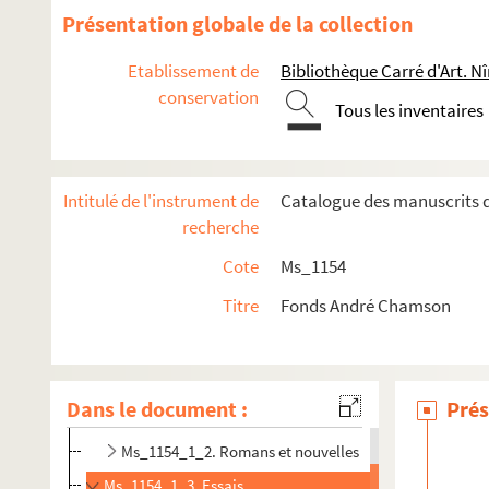
Présentation globale de la collection
Etablissement de
Bibliothèque Carré d'Art. N
conservation
Tous les inventaires
Intitulé de l'instrument de
Catalogue des manuscrits d
recherche
Cote
Ms_1154
Titre
Fonds André Chamson
Ms_1154_1. Oeuvre écrite
Dans le document :
Prés
Ms_1154_1_1.
Étude sur la géographie historique et l’hist
Ms_1154_1_2. Romans et nouvelles
Ms_1154_1_3. Essais