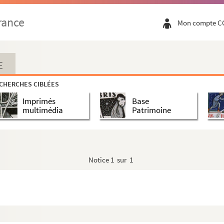
rance
Mon compte C
E
CHERCHES CIBLÉES
Imprimés
Base
multimédia
Patrimoine
Notice
1 sur 1