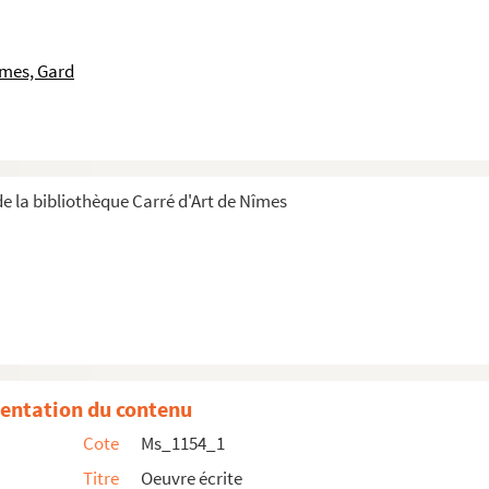
îmes, Gard
e la bibliothèque Carré d'Art de Nîmes
entation du contenu
oire de l’évêché d’Arisitum du VIe au VIIIe siècle
(thès...
Cote
Ms_1154_1
Titre
Oeuvre écrite