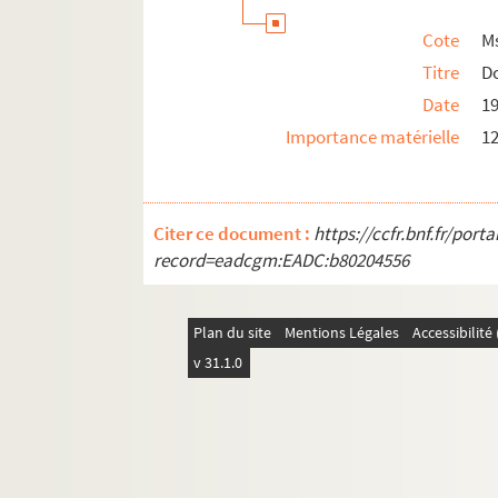
Cote
M
Titre
D
Date
1
Importance matérielle
12
Citer ce document :
https://ccfr.bnf.fr/por
record=eadcgm:EADC:b80204556
Plan du site
Mentions Légales
Accessibilit
v 31.1.0