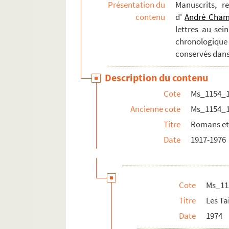
Présentation du
Manuscrits, r
Ms_1154_14. Articles de presse sur Chamson et
contenu
d'
André Cha
Ms_1154_15. Littérature grise sur Chamson
lettres au sei
Ms_1154_16. Dossier iconographique
chronologique
Ms_1154_17. Oeuvres originales/graphiques
conservés dans
Ms_1154_18. Documents de Frédérique Hébr
Description du contenu
Cote
Ms_1154_
Ancienne cote
Ms_1154_
Titre
Romans et
Date
1917-1976
Cote
Ms_11
Titre
Les Ta
Date
1974