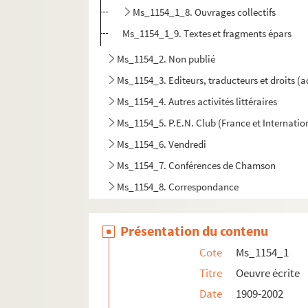
Ms_1154_1_8. Ouvrages collectifs
Ms_1154_1_9. Textes et fragments épars
Ms_1154_2. Non publié
Ms_1154_3. Editeurs, traducteurs et droits (
Ms_1154_4. Autres activités littéraires
Ms_1154_5. P.E.N. Club (France et Internatio
Ms_1154_6. Vendredi
Ms_1154_7. Conférences de Chamson
Ms_1154_8. Correspondance
Ms_1154_9. Autres engagements
Présentation du contenu
Ms_1154_10. Vie professionnelle
Ms_1154_11. Vie mondaine
Cote
Ms_1154_1
Ms_1154_12. Reconnaissance publique
Titre
Oeuvre écrite
Date
1909-2002
Ms_1154_13. Papiers personnels