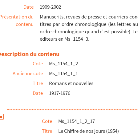
Date
1909-2002
Livre de Poche" (éditions Gallimard)
Présentation du
Manuscrits, revues de presse et courriers co
contenu
titres par ordre chronologique (les lettres 
ordre chronologique quand c'est possible). Le
éditeurs en Ms_1154_3.
61)
Description du contenu
1 chez Bourrelier)
Cote
Ms_1154_1_2
64)
Ancienne cote
Ms_1154_1_1
Titre
Romans et nouvelles
Date
1917-1976
 (1974)
Cote
Ms_1154_1_2_17
Titre
Le Chiffre de nos jours (1954)