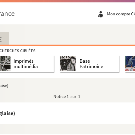
rance
Mon compte C
oire de l’évêché d’Arisitum du VIe au VIIIe siècle
(thès...
E
CHERCHES CIBLÉES
Imprimés
Base
multimédia
Patrimoine
aise)
Notice
1 sur 1
laise)