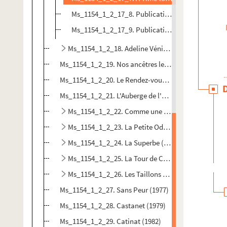
Ms_1154_1_2_17_8. Publication en collection "Le 
Ms_1154_1_2_17_9. Publication au Canada
Ms_1154_1_2_18. Adeline Vénician (1956)
Ms_1154_1_2_19. Nos ancêtres les Gaulois (1958)
Ms_1154_1_2_20. Le Rendez-vous des espérances (19
Ms_1154_1_2_21. L'Auberge de l'Abîme (édition de 196
Ms_1154_1_2_22. Comme une pierre qui tombe (19
Ms_1154_1_2_23. La Petite Odyssée (1965)
Ms_1154_1_2_24. La Superbe (1967)
Ms_1154_1_2_25. La Tour de Constance (1970)
Ms_1154_1_2_26. Les Taillons ou la terreur blanche
Ms_1154_1_2_27. Sans Peur (1977)
Ms_1154_1_2_28. Castanet (1979)
Ms_1154_1_2_29. Catinat (1982)