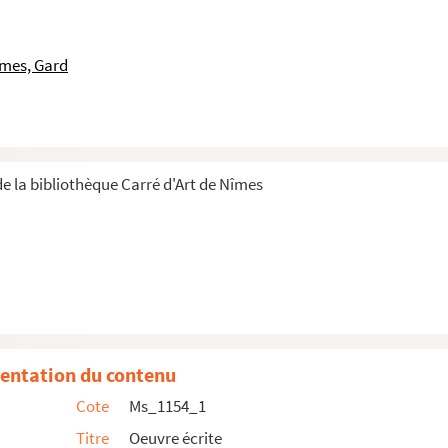
îmes, Gard
i (1948)
e la bibliothèque Carré d'Art de Nîmes
ues
vre
entation du contenu
Cote
Ms_1154_1
 Malivert"
Titre
Oeuvre écrite
ise)