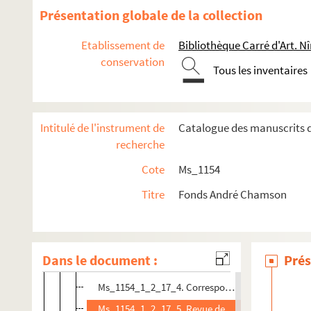
Ms_1154_1_2_8. Identité (1932)
Présentation globale de la collection
Ms_1154_1_2_9. L'Auberge de l'Abîme (1934)
Etablissement de
Bibliothèque Carré d'Art. N
Ms_1154_1_2_10. L'Année des Vaincus (1934)
conservation
Ms_1154_1_2_11. Les Quatre Éléments (1934)
Tous les inventaires
Ms_1154_1_2_12. La Galère (1938)
Ms_1154_1_2_13. Le Puits des Miracles (1945)
Intitulé de l'instrument de
Catalogue des manuscrits d
Ms_1154_1_2_14. Le Dernier Village (1946)
recherche
Ms_1154_1_2_15. L'Homme qui marchait devant mo
Cote
Ms_1154
Ms_1154_1_2_16. La Neige et la Fleur (1951)
Titre
Fonds André Chamson
Ms_1154_1_2_17. Le Chiffre de nos jours (1954)
Ms_1154_1_2_17_1. Manuscrits et tapuscrits
Ms_1154_1_2_17_2. Documentation
Dans le document :
Prés
Ms_1154_1_2_17_3. Prépublications dans des rev
Ms_1154_1_2_17_4. Correspondance autour du li
Ms_1154_1_2_17_5. Revue de presse