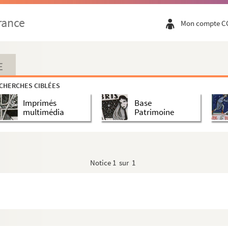
rance
Mon compte C
E
oire de l’évêché d’Arisitum du VIe au VIIIe siècle
(thès...
CHERCHES CIBLÉES
Imprimés
Base
multimédia
Patrimoine
Notice
1 sur 1