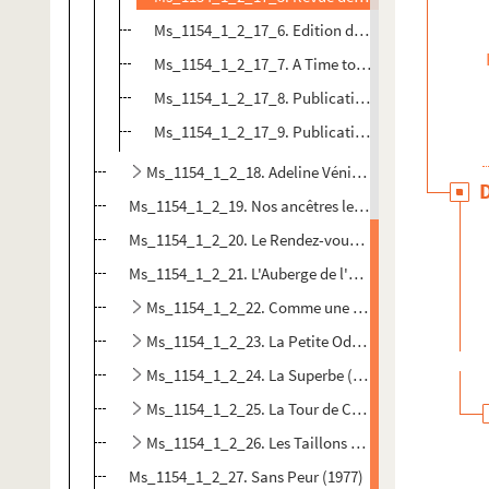
Ms_1154_1_2_17_6. Edition de luxe de "L'Ecole de
Ms_1154_1_2_17_7. A Time to Keep (édition angla
Ms_1154_1_2_17_8. Publication en collection "Le 
Ms_1154_1_2_17_9. Publication au Canada
Ms_1154_1_2_18. Adeline Vénician (1956)
Ms_1154_1_2_19. Nos ancêtres les Gaulois (1958)
Ms_1154_1_2_20. Le Rendez-vous des espérances (19
Ms_1154_1_2_21. L'Auberge de l'Abîme (édition de 196
Ms_1154_1_2_22. Comme une pierre qui tombe (19
Ms_1154_1_2_23. La Petite Odyssée (1965)
Ms_1154_1_2_24. La Superbe (1967)
Ms_1154_1_2_25. La Tour de Constance (1970)
Ms_1154_1_2_26. Les Taillons ou la terreur blanche
Ms_1154_1_2_27. Sans Peur (1977)