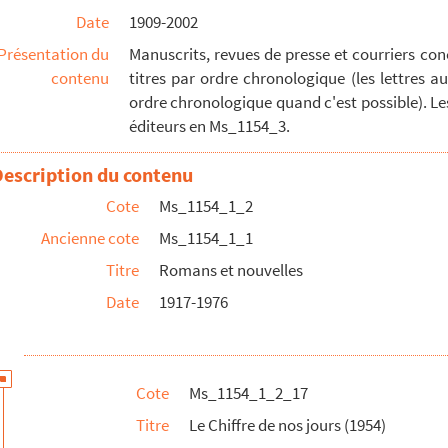
Date
1909-2002
 Malivert"
Présentation du
Manuscrits, revues de presse et courriers co
ise)
contenu
titres par ordre chronologique (les lettres 
Livre de Poche" (éditions Gallimard)
ordre chronologique quand c'est possible). Le
éditeurs en Ms_1154_3.
Description du contenu
Cote
Ms_1154_1_2
61)
Ancienne cote
Ms_1154_1_1
1 chez Bourrelier)
Titre
Romans et nouvelles
64)
Date
1917-1976
Cote
Ms_1154_1_2_17
 (1974)
Titre
Le Chiffre de nos jours (1954)