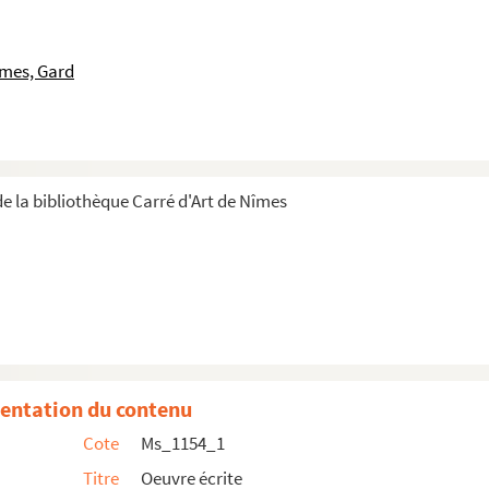
îmes, Gard
e la bibliothèque Carré d'Art de Nîmes
i (1948)
entation du contenu
ues
Cote
Ms_1154_1
vre
Titre
Oeuvre écrite