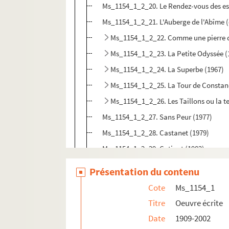
Ms_1154_1_2_20. Le Rendez-vous des es
Ms_1154_1_2_21. L'Auberge de l'Abîme (é
Ms_1154_1_2_22. Comme une pierre q
Ms_1154_1_2_23. La Petite Odyssée (
Ms_1154_1_2_24. La Superbe (1967)
Ms_1154_1_2_25. La Tour de Constan
Ms_1154_1_2_26. Les Taillons ou la t
Ms_1154_1_2_27. Sans Peur (1977)
Ms_1154_1_2_28. Castanet (1979)
Ms_1154_1_2_29. Catinat (1982)
Ms_1154_1_2_30. Suites
Présentation du contenu
Ms_1154_1_3. Essais
Cote
Ms_1154_1
Ms_1154_1_4. Préfaces, avant-propos
Titre
Oeuvre écrite
Ms_1154_1_5. Discours et messages
Date
1909-2002