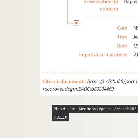
Présentation du
Papier
Ms_1154_13. Papiers personnels
contenu
Ms_1154_14. Articles de presse sur Chamson et
Ms_1154_15. Littérature grise sur Chamson
Cote
M
Titre
A
Ms_1154_16. Dossier iconographique
Date
1
Ms_1154_17. Oeuvres originales/graphiques
Importance matérielle
2 
Ms_1154_18. Documents de Frédérique Hébr
Citer ce document :
https://ccfr.bnf.fr/por
record=eadcgm:EADC:b80204469
Plan du site
Mentions Légales
Accessibilit
v 31.1.0