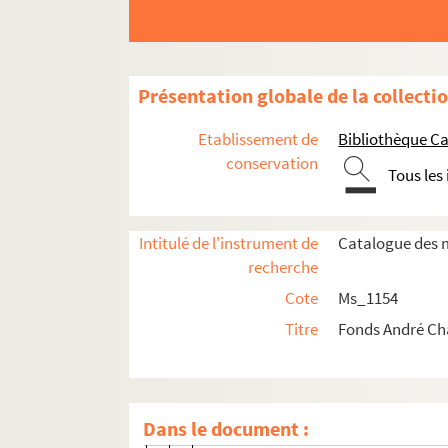
Ms_1154_1. Oeuvre écrite
Ms_1154_1_1.
Étude sur la géographie histor
Présentation globale de la collecti
Ms_1154_1_2. Romans et nouvelles
Etablissement de
Bibliothèque Ca
Ms_1154_1_2_1.
Roux-le-Bandit
(192
conservation
Tous les
Ms_1154_1_2_2.
Les Hommes de la R
Ms_1154_1_2_3. Le Crime des Justes 
Intitulé de l'instrument de
Catalogue des m
Ms_1154_1_2_4. Magali (1930)
recherche
Ms_1154_1_2_5. L'Aigoual (1930)
Cote
Ms_1154
Ms_1154_1_2_6. Histoires de Tabusse (1
Titre
Fonds André C
Ms_1154_1_2_7. Héritages (1932)
Ms_1154_1_2_8. Identité (1932)
Ms_1154_1_2_9. L'Auberge de l'Abîme (1
Dans le document :
Ms_1154_1_2_9_1. Manuscrit et épr