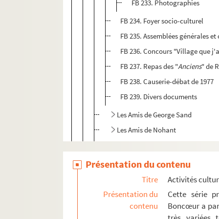
FB 233. Photographies
FB 234. Foyer socio-culturel
FB 235. Assemblées générales et
FB 236. Concours "Village que j'
FB 237. Repas des "
Anciens
" de 
FB 238. Causerie-débat de 1977
FB 239. Divers documents
Les Amis de George Sand
Les Amis de Nohant
Les Amis de Maurice Rollinat
FB 245. Amicale des Vielleux et Cor
Présentation du contenu
FB 246. Fêtes et jeux du Berry
Titre
Activités cultur
FB 247. La fondation Sand
Présentation du
Cette série p
contenu
Boncœur a parti
Comité George Sand
très variées t