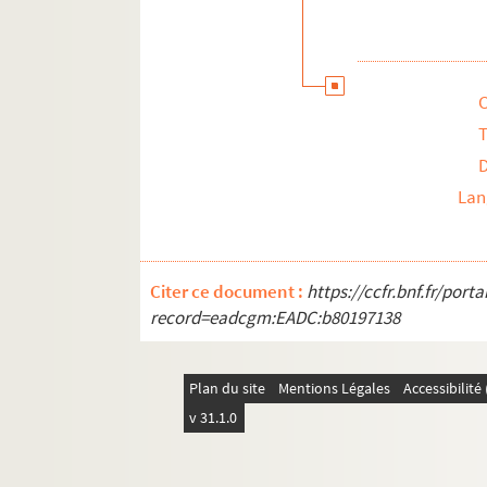
Activités touristiques
Documents personnels et familiaux
Objets personnels
T
Lan
Citer ce document :
https://ccfr.bnf.fr/por
record=eadcgm:EADC:b80197138
Plan du site
Mentions Légales
Accessibilit
v 31.1.0