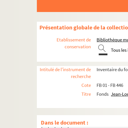
Œuvres littéraires
Œuvres graphiques
Présentation globale de la collecti
Projets audiovisuels
Activités culturelles
Etablissement de
Bibliothèque mu
conservation
Représentations théâtrales - Groupe Com
Tous les
Manifestations festives et culturelles
Associations, fondations et comités
Intitulé de l'instrument de
Inventaire du 
recherche
Les Amys de Rezay
Cote
FB 01 - FB 446
FB 215. Oraison à Notre Dame de 
Titre
Fonds
Jean-Lo
Fêtes de la tradition de Rezay
FB 216. Berry et Pays Basque 
FB 217. Berry et Come - 1965
Dans le document :
FB 218. Berry et Suisse - 1966