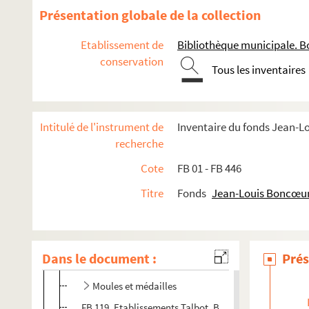
Présentation globale de la collection
Etablissement de
Bibliothèque municipale. B
conservation
Tous les inventaires
Intitulé de l'instrument de
Inventaire du fonds Jean-
recherche
Œuvres littéraires
Cote
FB 01 - FB 446
Œuvres graphiques
Titre
Fonds
Jean-Louis Boncœu
Illustrations d'ouvrages
Illustrations sur porcelaine
Divers travaux d'illustration
Dans le document :
Prés
FB 113. Médaille Sainte-Solange, Monnaie de Paris
Moules et médailles
FB 119. Etablissements Talbot, Bourges