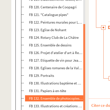
FB 120. Centenaire de Coopagri
FB 121. "Catalogue pipes"
FB 122. Peintures murales pour Louis Dallot
FB 123. Eglise de Nohant
FB 124. Rotary Club de La Châtre
FB 125. Ensemble de dessins
FB 126. Projet d'atelier d'art à Rezay
FB 127. Etiquette de vin pour Jean Pichon
FB 128. Eglises romanes de la Vallée Noire
FB 129. Portraits
FB 130. Illustrations baptême et mariages - Robert A
FB 131. Papiers à en-tête
FB 132. Ensemble de photocopies de portraits signés 
Citer ce d
FB 133. Illustrations et créations graphiques diverses