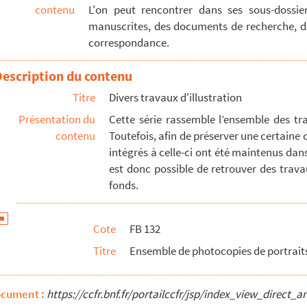
contenu
L'on peut rencontrer dans ses sous-dossi
manuscrites, des documents de recherche, des
correspondance.
Description du contenu
Titre
Divers travaux d'illustration
Présentation du
Cette série rassemble l’ensemble des tr
contenu
Toutefois, afin de préserver une certaine 
intégrés à celle-ci ont été maintenus dans
est donc possible de retrouver des travau
fonds.
Cote
FB 132
rdant (édition Droguet et Ardent) - Abbé de Longchamp
Titre
Ensemble de photocopies de portrait
"JLB"
ocument :
https://ccfr.bnf.fr/portailccfr/jsp/index_view_dire