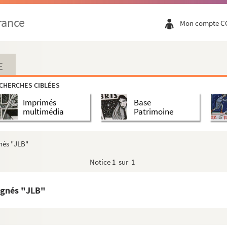
rance
Mon compte C
E
CHERCHES CIBLÉES
Imprimés
Base
multimédia
Patrimoine
nés "JLB"
Notice
1 sur 1
signés "JLB"