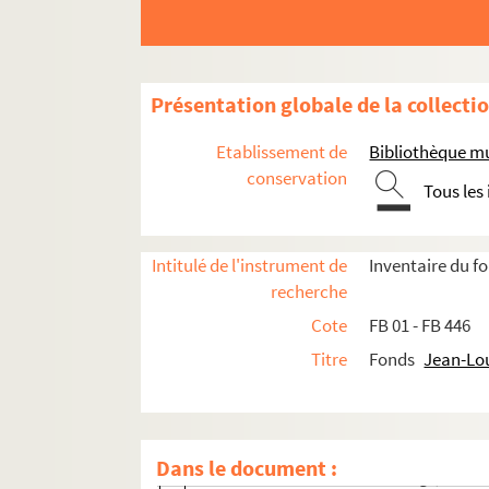
Présentation globale de la collecti
Etablissement de
Bibliothèque mu
conservation
Tous les
Intitulé de l'instrument de
Inventaire du 
recherche
Œuvres littéraires
Cote
FB 01 - FB 446
Œuvres graphiques
Titre
Fonds
Jean-Lo
Illustrations d'ouvrages
Illustrations sur porcelaine
Divers travaux d'illustration
Dans le document :
FB 113. Médaille Sainte-Solange, Monna