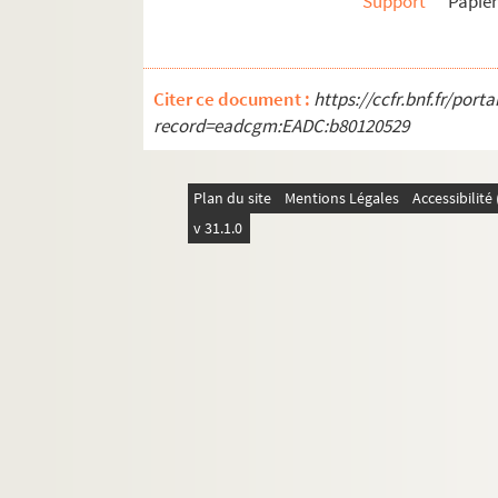
Support
Papie
Citer ce document :
https://ccfr.bnf.fr/por
record=eadcgm:EADC:b80120529
Plan du site
Mentions Légales
Accessibilit
v 31.1.0