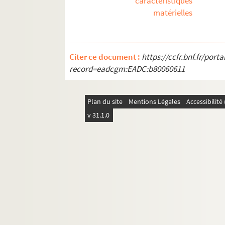
caractéristiques
matérielles
Citer ce document :
https://ccfr.bnf.fr/por
record=eadcgm:EADC:b80060611
Plan du site
Mentions Légales
Accessibilit
v 31.1.0