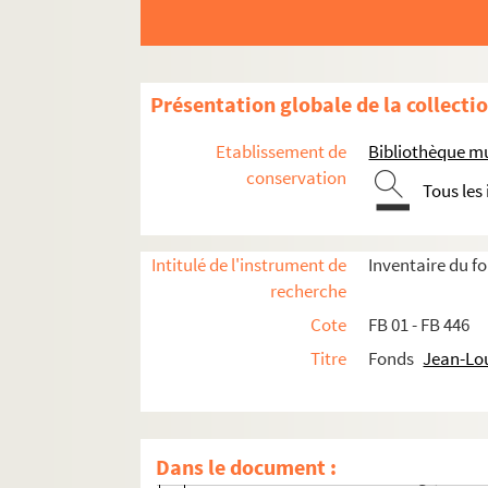
Présentation globale de la collecti
Etablissement de
Bibliothèque mu
conservation
Tous les
Intitulé de l'instrument de
Inventaire du 
recherche
Œuvres littéraires
Cote
FB 01 - FB 446
Œuvres graphiques
Titre
Fonds
Jean-Lo
Illustrations d'ouvrages
Illustrations sur porcelaine
Divers travaux d'illustration
Dans le document :
FB 113. Médaille Sainte-Solange, Monna