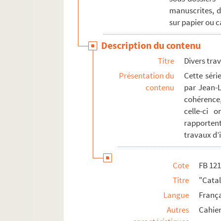
manuscrites, d
sur papier ou 
Description du contenu
Titre
Divers trav
Présentation du
Cette séri
contenu
par Jean-L
cohérence,
celle-ci 
rapporten
travaux d’i
Cote
FB 12
Titre
"Cata
Langue
Franç
Autres
Cahie