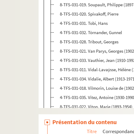
8-TFS-031-019. Soupault, Philippe (1897
8-TFS-031-020. Spivakoff, Pierre
4-TFS-031-031. Tobi, Hans
4-TFS-031-032. Törnander, Gunnel
8-TFS-031-028. Tribout, Georges
8-TFS-031-021. Van Parys, Georges (190
4-TFS-031-033. Vauthier, Jean (1910-199
8-TFS-031-011. Vidal-Lavaÿsse, Hélène 
4-TFS-031-034. Vidalie, Albert (1913-197
4-TFS-031-018. Vilmorin, Louise de (190
4-TFS-031-035. Vitez, Antoine (1930-1990
8-TFS-031-022. Viton, Marie (1893-1954)
4-TFS-031-036. Vitrac, Roger (1899-1952
Présentation du contenu
4-TFS-031-037. Wiener, Jean (1896-1982)
Titre
Correspondan