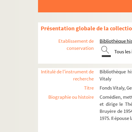
Présentation globale de la collecti
Etablissement de
Bibliothèque his
conservation
Tous les
Carrière
Documentation personnelle
Intitulé de l'instrument de
Bibliothèque hi
Photographies
recherche
Vitaly
Correspondance
Titre
Fonds Vitaly, G
Lettres à Georges Vitaly
Biographie ou histoire
Comédien, mette
8-TFS-031-001. Adamov, Arthur (1908-19
et dirige le T
Bruyère de 1954
8-TFS-031-002. Albert-Birot, Arlette (193
1975. Il épouse
8-TFS-031-003. Anouilh, Jean (1910-1987
8-TFS-031-004. Arnoux, Alexandre (1884