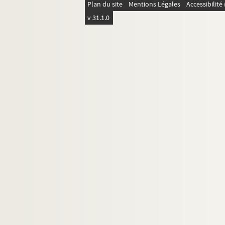
Plan du site
Mentions Légales
Accessibilit
4-TFS-031-013. Francis, Jean (1920-....)
v 31.1.0
4-TFS-031-042. Guez, Gilbert (19..-.... ; j
8-TFS-031-010. Haïm, Victor (1935-....)
8-TFS-031-030. Hullot, Jérôme (1930-....
4-TFS-031-041. Institut supérieur des carr
4-TFS-031-015. Ionesco, Eugène (1909-1
4-TFS-031-016. Karsenty, Marcel (1904-1
8-TFS-031-032. Léger, Fernand
4-TFS-031-017. Lyon, Raymond
4-TFS-031-019. Macia, Pauline
8-TFS-031-012. Malraux, Alain (1944-...)
4-TFS-031-020. Marchand, André (1907-
4-TFS-031-348. Mathieu, Danielle
8-TFS-031-031. Netter, Danielle