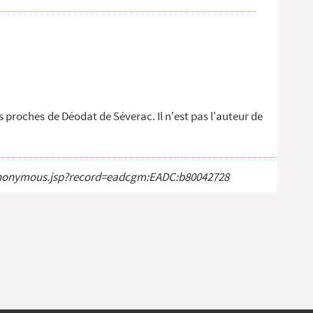
s proches de Déodat de Séverac. Il n'est pas l'auteur de
ct_anonymous.jsp?record=eadcgm:EADC:b80042728